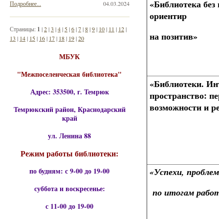
«
Библиотека без
Подробнее...
04.03.2024
ориентир
Страницы:
1
|
2
|
3
|
4
|
5
|
6
|
7
|
8
|
9
|
10
|
11
|
12
|
на позитив»
13
|
14
|
15
|
16
|
17
|
18
|
19
|
20
МБУК
"Межпоселенческая библиотека"
«Библиотеки. Ин
Адрес: 353500, г. Темрюк
пространство: п
возможности и р
Темрюкский район, Краснодарский
край
ул. Ленина 88
Режим работы библиотеки:
по будням: с 9-00 до 19-00
«Успехи, пробле
суббота и воскресенье:
по итогам работ
с 11-00 до 19-00