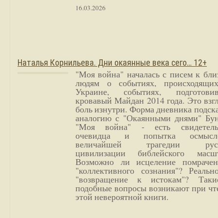
16.03.2026
Наталья Корнильева. Дни окаянные века сего… 12+
"Моя война" началась с писем к бл
людям о событиях, происходящи
Украине, событиях, подготови
кровавый Майдан 2014 года. Это взг
боль изнутри. Форма дневника подск
аналогию с "Окаянными днями" Бун
"Моя война" - есть свидетель
очевидца и попытка осмысл
величайшей трагедии русс
цивилизации библейского масшт
Возможно ли исцеление помрачен
"коллективного сознания"? Реальн
"возвращение к истокам"? Так
подобные вопросы возникают при чт
этой невероятной книги.