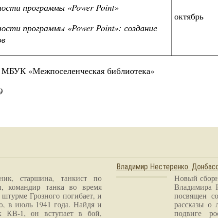
ости программы «Power Point»
октябрь
сти программы «Power Point»: создание
ов
ор МБУК «Межпоселенческая библиотека» Л.
9
Владимир Нестеренко. Донба
ник, старшина, танкист по
Новый сборн
и, командир танка во время
Владимира 
 штурме Грозного погибает, и
посвящен со
о, в июль 1941 года. Найдя и
рассказы о 
к КВ-1, он вступает в бой,
подвиге ро