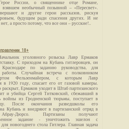
Герое России, о священнике отце Романе,
, взявшем необычный позывной – «Пересвет».
вершают и другие герои рассказов, рискуя
ровьем, будущим ради спасения других. И не
нет, а просто потому, что все они – русские!..
правлении. 18+
Начальник уголовного розыска Лавр Ермаков
тставку. С приходом на Кубань гитлеровцев, он
 Краснодаре по заданию руководства, для
 работы. Случайная встреча с полковником
ртом Фельзенмайером, с которым Лавр
я в 1920 году, спасает его от газовой камеры.
о раскрыт, Ермаков уходит в Штаб партизанского
дит и убийца Сергей Титковский, сбежавший в
ь войны из Гродненской тюрьмы, поступает в
анду. После окончания разведшколы его
на Кубань и внедряют в партизанский отряд в
Абрау-Дюрсо. Партизаны получают
ственное задание - уничтожить эшелон с
для новогоднего стола Гитлера. Главная задача