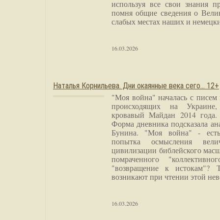
используя все свои знания п
помня общие сведения о Вели
слабых местах наших и немецки
16.03.2026
Наталья Корнильева. Дни окаянные века сего… 12+
"Моя война" началась с писем
происходящих на Украине,
кровавый Майдан 2014 года. 
Форма дневника подсказала а
Бунина. "Моя война" - есть
попытка осмысления вели
цивилизации библейского масш
помраченного "коллективно
"возвращение к истокам"? 
возникают при чтении этой нев
16.03.2026