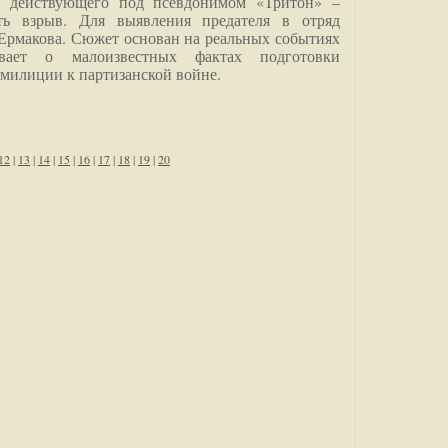
о, действующего под псевдонимом «Тритон» –
ить взрыв. Для выявления предателя в отряд
Ермакова. Сюжет основан на реальных событиях
вает о малоизвестных фактах подготовки
 милиции к партизанской войне.
12
|
13
|
14
|
15
|
16
|
17
|
18
|
19
|
20