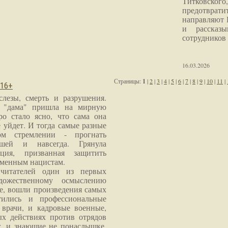
Титковског
предотврат
направляют 
и рассказы
сотрудников
16.03.2026
Страницы:
1
|
2
|
3
|
4
|
5
|
6
|
7
|
8
|
9
|
10
|
11
|
 16+
слезы, смерть и разрушения.
я "дама" пришла на мирную
ро стало ясно, что сама она
 уйдет. И тогда самые разные
м стремлении - прогнать
шей и навсегда. Грянула
ция, призванная защитить
еменным нацистам.
читателей один из первых
дожественному осмыслению
е, вошли произведения самых
тились и профессиональные
 врачи, и кадровые военные,
х действиях против отрядов
г. и знающие не понаслышке,