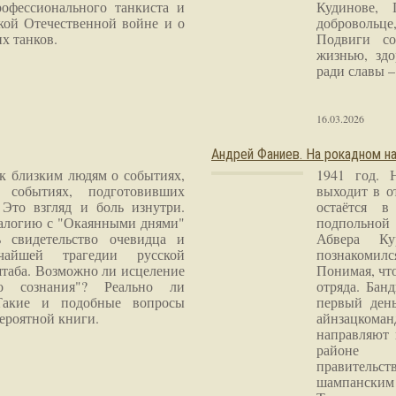
рофессионального танкиста и
Кудинове, 
кой Отечественной войне и о
добровольце
х танков.
Подвиги со
жизнью, здо
ради славы – 
16.03.2026
Андрей Фаниев. На рокадном на
 к близким людям о событиях,
1941 год. 
 событиях, подготовивших
выходит в о
Это взгляд и боль изнутри.
остаётся в
налогию с "Окаянными днями"
подпольной
 свидетельство очевидца и
Абвера Ку
чайшей трагедии русской
познакомилс
таба. Возможно ли исцеление
Понимая, чт
го сознания"? Реально ли
отряда. Бан
Такие и подобные вопросы
первый ден
ероятной книги.
айнзацком
направляют 
районе 
правитель
шампанским 