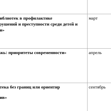
иблиотек в профилактике
март
рушений и преступности среди детей и
и»
жь: приоритеты современности»
апрель
тека без границ или ориентир
сентябрь
тив»