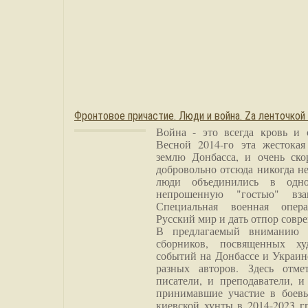
Фронтовое причастие. Люди и война. Zа ленточкой
Война - это всегда кровь и 
Весной 2014-го эта жестока
землю Донбасса, и очень ско
добровольно отсюда никогда не
люди объединились в одно
непрошенную "гостью" вза
Специальная военная опера
Русский мир и дать отпор совр
В предлагаемый вниманию 
сборников, посвященных ху
событий на Донбассе и Украин
разных авторов. Здесь отме
писатели, и преподаватели, и
принимавшие участие в боевы
киевской хунты в 2014-2023 г