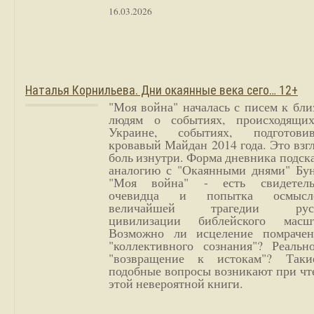
16.03.2026
Наталья Корнильева. Дни окаянные века сего… 12+
"Моя война" началась с писем к бл
людям о событиях, происходящи
Украине, событиях, подготови
кровавый Майдан 2014 года. Это взг
боль изнутри. Форма дневника подск
аналогию с "Окаянными днями" Бун
"Моя война" - есть свидетель
очевидца и попытка осмысл
величайшей трагедии русс
цивилизации библейского масшт
Возможно ли исцеление помрачен
"коллективного сознания"? Реальн
"возвращение к истокам"? Так
подобные вопросы возникают при чт
этой невероятной книги.