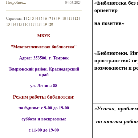
«
Библиотека без
Подробнее...
04.03.2024
ориентир
Страницы:
1
|
2
|
3
|
4
|
5
|
6
|
7
|
8
|
9
|
10
|
11
|
12
|
на позитив»
13
|
14
|
15
|
16
|
17
|
18
|
19
|
20
МБУК
"Межпоселенческая библиотека"
«Библиотеки. Ин
Адрес: 353500, г. Темрюк
пространство: п
возможности и р
Темрюкский район, Краснодарский
край
ул. Ленина 88
Режим работы библиотеки:
по будням: с 9-00 до 19-00
«Успехи, пробле
суббота и воскресенье:
по итогам работ
с 11-00 до 19-00