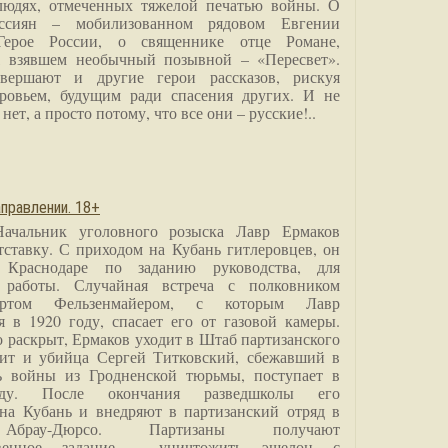
людях, отмеченных тяжелой печатью войны. О
ссиян – мобилизованном рядовом Евгении
Герое России, о священнике отце Романе,
, взявшем необычный позывной – «Пересвет».
вершают и другие герои рассказов, рискуя
ровьем, будущим ради спасения других. И не
нет, а просто потому, что все они – русские!..
правлении. 18+
Начальник уголовного розыска Лавр Ермаков
тставку. С приходом на Кубань гитлеровцев, он
 Краснодаре по заданию руководства, для
 работы. Случайная встреча с полковником
ртом Фельзенмайером, с которым Лавр
я в 1920 году, спасает его от газовой камеры.
о раскрыт, Ермаков уходит в Штаб партизанского
дит и убийца Сергей Титковский, сбежавший в
ь войны из Гродненской тюрьмы, поступает в
анду. После окончания разведшколы его
на Кубань и внедряют в партизанский отряд в
Абрау-Дюрсо. Партизаны получают
ственное задание - уничтожить эшелон с