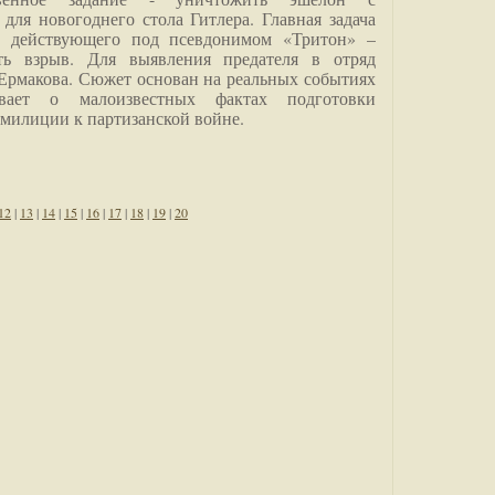
для новогоднего стола Гитлера. Главная задача
о, действующего под псевдонимом «Тритон» –
ить взрыв. Для выявления предателя в отряд
Ермакова. Сюжет основан на реальных событиях
вает о малоизвестных фактах подготовки
 милиции к партизанской войне.
12
|
13
|
14
|
15
|
16
|
17
|
18
|
19
|
20