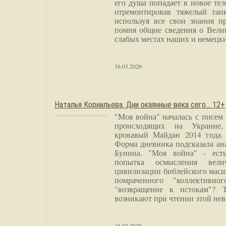
его душа попадает в новое тел
отремонтировав тяжелый тан
используя все свои знания п
помня общие сведения о Вели
слабых местах наших и немецки
16.03.2026
Наталья Корнильева. Дни окаянные века сего… 12+
"Моя война" началась с писем
происходящих на Украине,
кровавый Майдан 2014 года. 
Форма дневника подсказала а
Бунина. "Моя война" - есть
попытка осмысления вели
цивилизации библейского масш
помраченного "коллективно
"возвращение к истокам"? 
возникают при чтении этой нев
16.03.2026