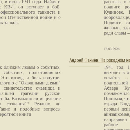
о, в июль 1941 года. Найдя и
рассказы о 
к КВ-1, он вступает в бой,
подвиге ро
рофессионального танкиста и
Кудинове, 
кой Отечественной войне и о
добровольце
х танков.
Подвиги со
жизнью, здо
ради славы – 
16.03.2026
Андрей Фаниев. На рокадном на
 к близким людям о событиях,
1941 год. 
 событиях, подготовивших
выходит в о
Это взгляд и боль изнутри.
остаётся в
налогию с "Окаянными днями"
подпольной
 свидетельство очевидца и
Абвера Ку
чайшей трагедии русской
познакомилс
таба. Возможно ли исцеление
Понимая, чт
го сознания"? Реально ли
отряда. Бан
Такие и подобные вопросы
первый ден
ероятной книги.
айнзацком
направляют 
районе 
правитель