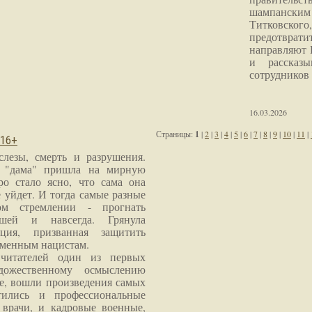
шампанским 
Титковског
предотврат
направляют 
и рассказы
сотрудников
16.03.2026
Страницы:
1
|
2
|
3
|
4
|
5
|
6
|
7
|
8
|
9
|
10
|
11
|
 16+
слезы, смерть и разрушения.
я "дама" пришла на мирную
ро стало ясно, что сама она
 уйдет. И тогда самые разные
м стремлении - прогнать
шей и навсегда. Грянула
ция, призванная защитить
еменным нацистам.
читателей один из первых
дожественному осмыслению
е, вошли произведения самых
тились и профессиональные
 врачи, и кадровые военные,