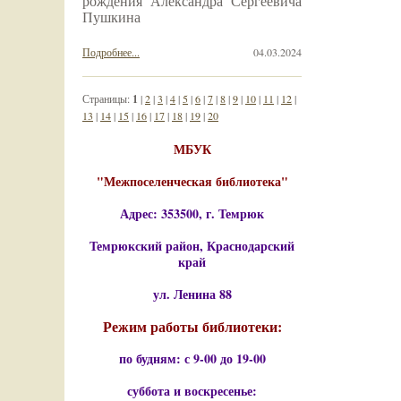
рождения Александра Сергеевича
Пушкина
Подробнее...
04.03.2024
Страницы:
1
|
2
|
3
|
4
|
5
|
6
|
7
|
8
|
9
|
10
|
11
|
12
|
13
|
14
|
15
|
16
|
17
|
18
|
19
|
20
МБУК
"Межпоселенческая библиотека"
Адрес: 353500, г. Темрюк
Темрюкский район, Краснодарский
край
ул. Ленина 88
Режим работы библиотеки:
по будням: с 9-00 до 19-00
суббота и воскресенье: