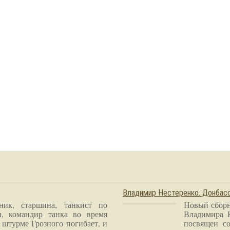
Владимир Нестеренко. Донба
ник, старшина, танкист по
Новый сборн
и, командир танка во время
Владимира 
 штурме Грозного погибает, и
посвящен со