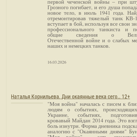
первой чеченской войны – при шт
Грозного погибает, и его душа попад
новое тело, в июль 1941 года. Най
отремонтировав тяжелый танк КВ-1
вступает в бой, используя все свои з
профессионального танкиста и п
общие сведения о Вели
Отечественной войне и о слабых ме
наших и немецких танков.
16.03.2026
Наталья Корнильева. Дни окаянные века сего… 12+
"Моя война" началась с писем к бл
людям о событиях, происходящи
Украине, событиях, подготови
кровавый Майдан 2014 года. Это взг
боль изнутри. Форма дневника подск
аналогию с "Окаянными днями" Бун
"Моя война" - есть свидетель