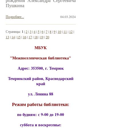
рождения Александра Сергеевича
Пушкина
Подробнее...
04.03.2024
Страницы:
1
|
2
|
3
|
4
|
5
|
6
|
7
|
8
|
9
|
10
|
11
|
12
|
13
|
14
|
15
|
16
|
17
|
18
|
19
|
20
МБУК
"Межпоселенческая библиотека"
Адрес: 353500, г. Темрюк
Темрюкский район, Краснодарский
край
ул. Ленина 88
Режим работы библиотеки:
по будням: с 9-00 до 19-00
суббота и воскресенье: