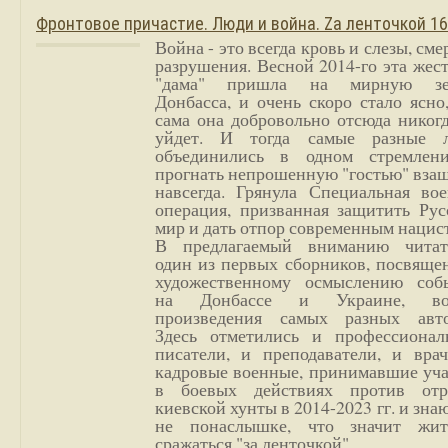
Фронтовое причастие. Люди и война. Zа ленточкой 1
Война - это всегда кровь и слезы, сме
разрушения. Весной 2014-го эта жес
"дама" пришла на мирную з
Донбасса, и очень скоро стало ясно
сама она добровольно отсюда никог
уйдет. И тогда самые разные 
объединились в одном стремлен
прогнать непрошенную "гостью" вза
навсегда. Грянула Специальная вое
операция, призванная защитить Рус
мир и дать отпор современным нацис
В предлагаемый вниманию читат
один из первых сборников, посвяще
художественному осмыслению соб
на Донбассе и Украине, во
произведения самых разных авто
Здесь отметились и профессионал
писатели, и преподаватели, и врач
кадровые военные, принимавшие уча
в боевых действиях против отр
киевской хунты в 2014-2023 гг. и зн
не понаслышке, что значит жи
сражаться "за ленточкой".