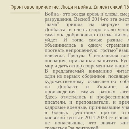
Фронтовое причастие. Люди и война. Zа ленточкой 1
Война - это всегда кровь и слезы, сме
разрушения. Весной 2014-го эта жес
"дама" пришла на мирную з
Донбасса, и очень скоро стало ясно
сама она добровольно отсюда никог
уйдет. И тогда самые разные 
объединились в одном стремлен
прогнать непрошенную "гостью" вза
навсегда. Грянула Специальная вое
операция, призванная защитить Рус
мир и дать отпор современным нацис
В предлагаемый вниманию читат
один из первых сборников, посвяще
художественному осмыслению соб
на Донбассе и Украине, во
произведения самых разных авто
Здесь отметились и профессионал
писатели, и преподаватели, и врач
кадровые военные, принимавшие уча
в боевых действиях против отр
киевской хунты в 2014-2023 гг. и зн
не понаслышке, что значит жи
сражаться "за ленточкой".