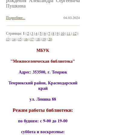
рождения Александра Сергеевича
Пушкина
Подробнее...
04.03.2024
Страницы:
1
|
2
|
3
|
4
|
5
|
6
|
7
|
8
|
9
|
10
|
11
|
12
|
13
|
14
|
15
|
16
|
17
|
18
|
19
|
20
МБУК
"Межпоселенческая библиотека"
Адрес: 353500, г. Темрюк
Темрюкский район, Краснодарский
край
ул. Ленина 88
Режим работы библиотеки:
по будням: с 9-00 до 19-00
суббота и воскресенье: