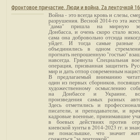
Фронтовое причастие. Люди и война. Zа ленточкой 1
Война - это всегда кровь и слезы, сме
разрушения. Весной 2014-го эта жес
"дама" пришла на мирную з
Донбасса, и очень скоро стало ясно
сама она добровольно отсюда никог
уйдет. И тогда самые разные 
объединились в одном стремлен
прогнать непрошенную "гостью" вза
навсегда. Грянула Специальная вое
операция, призванная защитить Рус
мир и дать отпор современным нацис
В предлагаемый вниманию читат
один из первых сборников, посвяще
художественному осмыслению соб
на Донбассе и Украине, во
произведения самых разных авто
Здесь отметились и профессионал
писатели, и преподаватели, и врач
кадровые военные, принимавшие уча
в боевых действиях против отр
киевской хунты в 2014-2023 гг. и зн
не понаслышке, что значит жи
сражаться "за ленточкой".