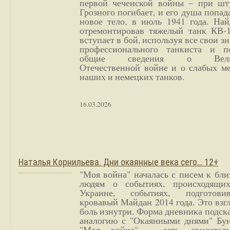
первой чеченской войны – при шт
Грозного погибает, и его душа попад
новое тело, в июль 1941 года. Най
отремонтировав тяжелый танк КВ-1
вступает в бой, используя все свои з
профессионального танкиста и п
общие сведения о Вели
Отечественной войне и о слабых ме
наших и немецких танков.
16.03.2026
Наталья Корнильева. Дни окаянные века сего… 12+
"Моя война" началась с писем к бл
людям о событиях, происходящи
Украине, событиях, подготови
кровавый Майдан 2014 года. Это взг
боль изнутри. Форма дневника подск
аналогию с "Окаянными днями" Бун
"Моя война" - есть свидетель