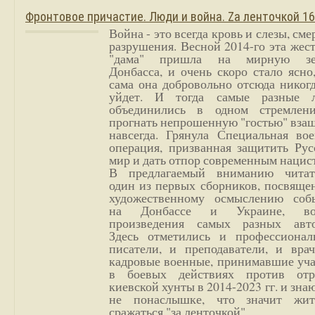
Фронтовое причастие. Люди и война. Zа ленточкой 1
Война - это всегда кровь и слезы, сме
разрушения. Весной 2014-го эта жес
"дама" пришла на мирную з
Донбасса, и очень скоро стало ясно
сама она добровольно отсюда никог
уйдет. И тогда самые разные 
объединились в одном стремлен
прогнать непрошенную "гостью" вза
навсегда. Грянула Специальная вое
операция, призванная защитить Рус
мир и дать отпор современным нацис
В предлагаемый вниманию читат
один из первых сборников, посвяще
художественному осмыслению соб
на Донбассе и Украине, во
произведения самых разных авто
Здесь отметились и профессионал
писатели, и преподаватели, и врач
кадровые военные, принимавшие уча
в боевых действиях против отр
киевской хунты в 2014-2023 гг. и зн
не понаслышке, что значит жи
сражаться "за ленточкой".