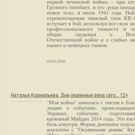
первой чеченской войны – при шт
Грозного погибает, и его душа попад
новое тело, в июль 1941 года. Най
отремонтировав тяжелый танк КВ-1
вступает в бой, используя все свои з
профессионального танкиста и п
общие сведения о Вели
Отечественной войне и о слабых ме
наших и немецких танков.
16.03.2026
Наталья Корнильева. Дни окаянные века сего… 12+
"Моя война" началась с писем к бл
людям о событиях, происходящи
Украине, событиях, подготови
кровавый Майдан 2014 года. Это взг
боль изнутри. Форма дневника подск
аналогию с "Окаянными днями" Бун
"Моя война" - есть свидетель