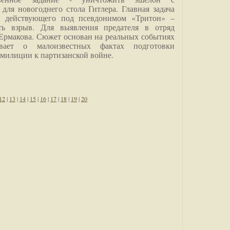
для новогоднего стола Гитлера. Главная задача
о, действующего под псевдонимом «Тритон» –
ить взрыв. Для выявления предателя в отряд
Ермакова. Сюжет основан на реальных событиях
вает о малоизвестных фактах подготовки
 милиции к партизанской войне.
12
|
13
|
14
|
15
|
16
|
17
|
18
|
19
|
20