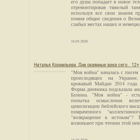
его душа попадает в новое тел
отремонтировав тяжелый тан
используя все свои знания п
помня общие сведения о Вели
слабых местах наших и немецки
16.03.2026
Наталья Корнильева. Дни окаянные века сего… 12+
"Моя война" началась с писем
происходящих на Украине,
кровавый Майдан 2014 года. 
Форма дневника подсказала а
Бунина. "Моя война" - есть
попытка осмысления вели
цивилизации библейского масш
помраченного "коллективно
"возвращение к истокам"? 
возникают при чтении этой нев
16.03.2026