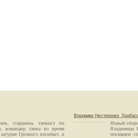
Владимир Нестеренко. Донба
ник, старшина, танкист по
Новый сборн
и, командир танка во время
Владимира 
 штурме Грозного погибает, и
посвящен со