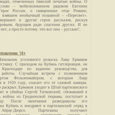
людях, отмеченных тяжелой печатью войны. О
ссиян – мобилизованном рядовом Евгении
Герое России, о священнике отце Романе,
, взявшем необычный позывной – «Пересвет».
вершают и другие герои рассказов, рискуя
ровьем, будущим ради спасения других. И не
нет, а просто потому, что все они – русские!..
правлении. 18+
Начальник уголовного розыска Лавр Ермаков
тставку. С приходом на Кубань гитлеровцев, он
 Краснодаре по заданию руководства, для
 работы. Случайная встреча с полковником
ртом Фельзенмайером, с которым Лавр
я в 1920 году, спасает его от газовой камеры.
о раскрыт, Ермаков уходит в Штаб партизанского
дит и убийца Сергей Титковский, сбежавший в
ь войны из Гродненской тюрьмы, поступает в
анду. После окончания разведшколы его
на Кубань и внедряют в партизанский отряд в
Абрау-Дюрсо. Партизаны получают
ственное задание - уничтожить эшелон с