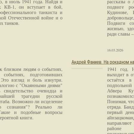
о, в июль 1941 года. Найдя и
рассказы о 
к КВ-1, он вступает в бой,
подвиге ро
рофессионального танкиста и
Кудинове, 
кой Отечественной войне и о
добровольце
х танков.
Подвиги со
жизнью, здо
ради славы – 
16.03.2026
Андрей Фаниев. На рокадном на
 к близким людям о событиях,
1941 год. 
 событиях, подготовивших
выходит в о
Это взгляд и боль изнутри.
остаётся в
налогию с "Окаянными днями"
подпольной
 свидетельство очевидца и
Абвера Ку
чайшей трагедии русской
познакомилс
таба. Возможно ли исцеление
Понимая, чт
го сознания"? Реально ли
отряда. Бан
Такие и подобные вопросы
первый ден
ероятной книги.
айнзацком
направляют 
районе 
правитель