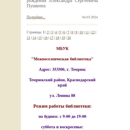
рождения Александра Сергеевича
Пушкина
Подробнее...
04.03.2024
Страницы:
1
|
2
|
3
|
4
|
5
|
6
|
7
|
8
|
9
|
10
|
11
|
12
|
13
|
14
|
15
|
16
|
17
|
18
|
19
|
20
МБУК
"Межпоселенческая библиотека"
Адрес: 353500, г. Темрюк
Темрюкский район, Краснодарский
край
ул. Ленина 88
Режим работы библиотеки:
по будням: с 9-00 до 19-00
суббота и воскресенье: