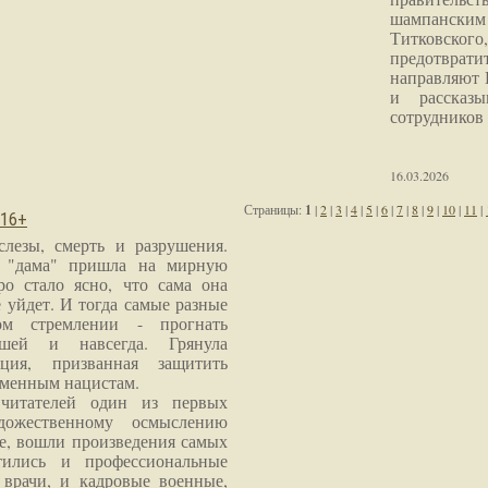
шампанским 
Титковског
предотврат
направляют 
и рассказы
сотрудников
16.03.2026
Страницы:
1
|
2
|
3
|
4
|
5
|
6
|
7
|
8
|
9
|
10
|
11
|
 16+
слезы, смерть и разрушения.
я "дама" пришла на мирную
ро стало ясно, что сама она
 уйдет. И тогда самые разные
м стремлении - прогнать
шей и навсегда. Грянула
ция, призванная защитить
еменным нацистам.
читателей один из первых
дожественному осмыслению
е, вошли произведения самых
тились и профессиональные
 врачи, и кадровые военные,