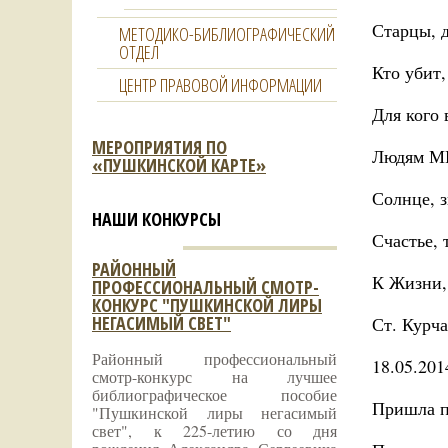
Старцы, д
МЕТОДИКО-БИБЛИОГРАФИЧЕСКИЙ
ОТДЕЛ
Кто убит
ЦЕНТР ПРАВОВОЙ ИНФОРМАЦИИ
Для кого 
МЕРОПРИЯТИЯ ПО
Людям МИ
«ПУШКИНСКОЙ КАРТЕ»
Солнце, з
НАШИ КОНКУРСЫ
Счастье, 
РАЙОННЫЙ
К Жизни,
ПРОФЕССИОНАЛЬНЫЙ СМОТР-
КОНКУРС "ПУШКИНСКОЙ ЛИРЫ
НЕГАСИМЫЙ СВЕТ"
Ст. Курч
Районный профессиональный
18.05.201
смотр-конкурс на лучшее
библиографическое пособие
Пришла п
"Пушкинской лиры негасимый
свет", к 225-летию со дня