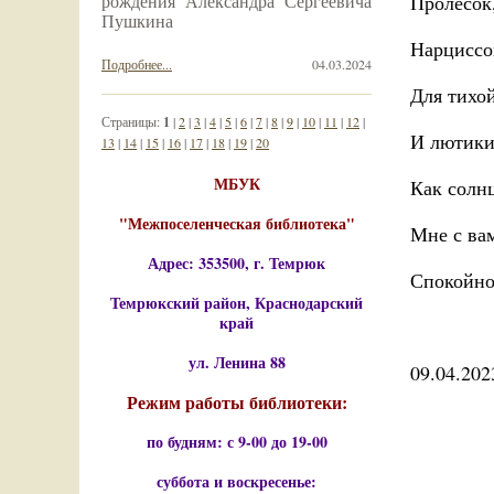
рождения Александра Сергеевича
Пролесок
Пушкина
Нарциссо
Подробнее...
04.03.2024
Для тихой
Страницы:
1
|
2
|
3
|
4
|
5
|
6
|
7
|
8
|
9
|
10
|
11
|
12
|
И лютики
13
|
14
|
15
|
16
|
17
|
18
|
19
|
20
МБУК
Как солнц
"Межпоселенческая библиотека"
Мне с вам
Адрес: 353500, г. Темрюк
Спокойно
Темрюкский район, Краснодарский
край
ул. Ленина 88
09.04.202
Режим работы библиотеки:
по будням: с 9-00 до 19-00
суббота и воскресенье: