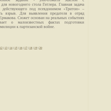
для новогоднего стола Гитлера. Главная задача
о, действующего под псевдонимом «Тритон» –
ить взрыв. Для выявления предателя в отряд
Ермакова. Сюжет основан на реальных событиях
вает о малоизвестных фактах подготовки
 милиции к партизанской войне.
12
|
13
|
14
|
15
|
16
|
17
|
18
|
19
|
20