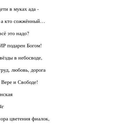
ети в муках ада -
, а кто сожжённый…
всё это надо?
Р подарен Богом!
вёзды в небосводе,
труд, любовь, дорога
 Вере и Свободе!
анская
4г
ора цветения фиалок,