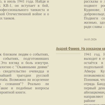
о, в июль 1941 года. Найдя и
рассказы о 
к КВ-1, он вступает в бой,
подвиге ро
рофессионального танкиста и
Кудинове, 
кой Отечественной войне и о
добровольце
х танков.
Подвиги со
жизнью, здо
ради славы – 
16.03.2026
Андрей Фаниев. На рокадном на
 к близким людям о событиях,
1941 год. 
 событиях, подготовивших
выходит в о
Это взгляд и боль изнутри.
остаётся в
налогию с "Окаянными днями"
подпольной
 свидетельство очевидца и
Абвера Ку
чайшей трагедии русской
познакомилс
таба. Возможно ли исцеление
Понимая, чт
го сознания"? Реально ли
отряда. Бан
Такие и подобные вопросы
первый ден
ероятной книги.
айнзацком
направляют 
районе 
правитель