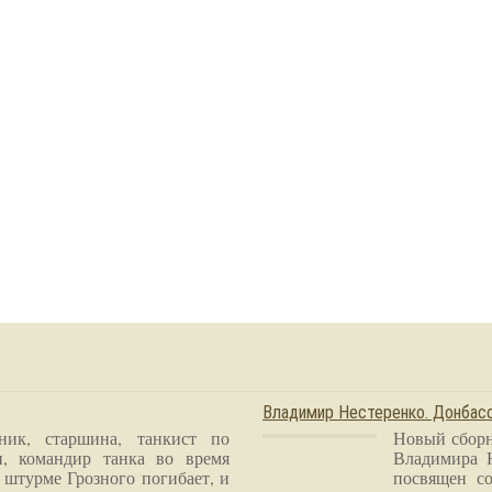
Владимир Нестеренко. Донба
ник, старшина, танкист по
Новый сборн
и, командир танка во время
Владимира 
 штурме Грозного погибает, и
посвящен со