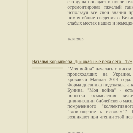
его душа попадает в новое тел
отремонтировав тяжелый тан
используя все свои знания п
помня общие сведения о Вели
слабых местах наших и немецки
16.03.2026
Наталья Корнильева. Дни окаянные века сего… 12+
"Моя война" началась с писем
происходящих на Украине,
кровавый Майдан 2014 года. 
Форма дневника подсказала а
Бунина. "Моя война" - есть
попытка осмысления вели
цивилизации библейского масш
помраченного "коллективно
"возвращение к истокам"? 
возникают при чтении этой нев
16.03.2026