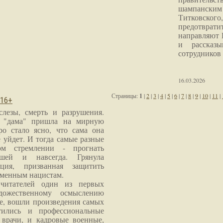
шампанским 
Титковског
предотврат
направляют 
и рассказы
сотрудников
16.03.2026
Страницы:
1
|
2
|
3
|
4
|
5
|
6
|
7
|
8
|
9
|
10
|
11
|
 16+
слезы, смерть и разрушения.
я "дама" пришла на мирную
ро стало ясно, что сама она
 уйдет. И тогда самые разные
м стремлении - прогнать
шей и навсегда. Грянула
ция, призванная защитить
еменным нацистам.
читателей один из первых
дожественному осмыслению
е, вошли произведения самых
тились и профессиональные
 врачи, и кадровые военные,