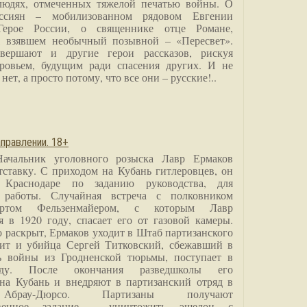
людях, отмеченных тяжелой печатью войны. О
ссиян – мобилизованном рядовом Евгении
Герое России, о священнике отце Романе,
, взявшем необычный позывной – «Пересвет».
вершают и другие герои рассказов, рискуя
ровьем, будущим ради спасения других. И не
нет, а просто потому, что все они – русские!..
правлении. 18+
Начальник уголовного розыска Лавр Ермаков
тставку. С приходом на Кубань гитлеровцев, он
 Краснодаре по заданию руководства, для
 работы. Случайная встреча с полковником
ртом Фельзенмайером, с которым Лавр
я в 1920 году, спасает его от газовой камеры.
о раскрыт, Ермаков уходит в Штаб партизанского
дит и убийца Сергей Титковский, сбежавший в
ь войны из Гродненской тюрьмы, поступает в
анду. После окончания разведшколы его
на Кубань и внедряют в партизанский отряд в
Абрау-Дюрсо. Партизаны получают
ственное задание - уничтожить эшелон с