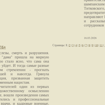
шампанским 
Титковског
предотврат
направляют 
и рассказы
сотрудников
16.03.2026
Страницы:
1
|
2
|
3
|
4
|
5
|
6
|
7
|
8
|
9
|
10
|
11
|
 16+
слезы, смерть и разрушения.
я "дама" пришла на мирную
ро стало ясно, что сама она
 уйдет. И тогда самые разные
м стремлении - прогнать
шей и навсегда. Грянула
ция, призванная защитить
еменным нацистам.
читателей один из первых
дожественному осмыслению
е, вошли произведения самых
тились и профессиональные
 врачи, и кадровые военные,