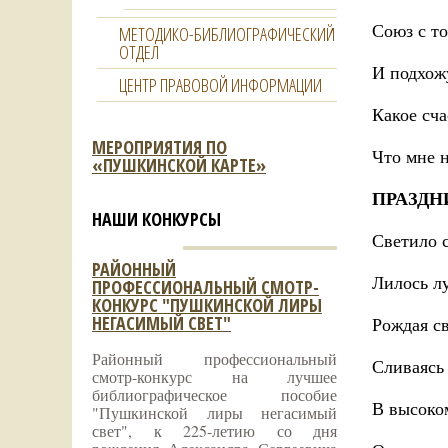
Союз с то
МЕТОДИКО-БИБЛИОГРАФИЧЕСКИЙ
ОТДЕЛ
И подхожу
ЦЕНТР ПРАВОВОЙ ИНФОРМАЦИИ
Какое сча
МЕРОПРИЯТИЯ ПО
Что мне 
«ПУШКИНСКОЙ КАРТЕ»
ПРАЗДН
НАШИ КОНКУРСЫ
Светило 
РАЙОННЫЙ
Лилось л
ПРОФЕССИОНАЛЬНЫЙ СМОТР-
КОНКУРС "ПУШКИНСКОЙ ЛИРЫ
НЕГАСИМЫЙ СВЕТ"
Рождая с
Районный профессиональный
Сливаясь
смотр-конкурс на лучшее
библиографическое пособие
В высоко
"Пушкинской лиры негасимый
свет", к 225-летию со дня