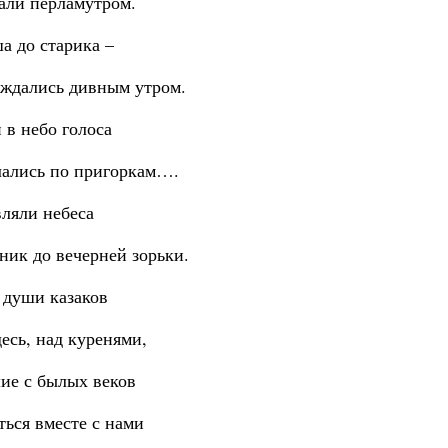
али перламутром.
а до старика –
аждались дивным утром.
 в небо голоса
лались по пригоркам….
вляли небеса
ник до вечерней зорьки.
 души казаков
есь, над куренями,
е с былых веков
ться вместе с нами