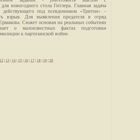
для новогоднего стола Гитлера. Главная задача
о, действующего под псевдонимом «Тритон» –
ить взрыв. Для выявления предателя в отряд
Ермакова. Сюжет основан на реальных событиях
вает о малоизвестных фактах подготовки
 милиции к партизанской войне.
12
|
13
|
14
|
15
|
16
|
17
|
18
|
19
|
20