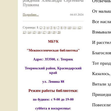
рождения Александра Сергеевича
Отсвечив
Пушкина
От малыш
Подробнее...
04.03.2024
Все насл
Страницы:
1
|
2
|
3
|
4
|
5
|
6
|
7
|
8
|
9
|
10
|
11
|
12
|
Взмывали
13
|
14
|
15
|
16
|
17
|
18
|
19
|
20
МБУК
И рассти
"Межпоселенческая библиотека"
Благосло
Адрес: 353500, г. Темрюк
Тот празд
Темрюкский район, Краснодарский
край
Казалось,
ул. Ленина 88
Витали зд
Режим работы библиотеки:
Пришедши
по будням: с 9-00 до 19-00
Повесели
суббота и воскресенье: