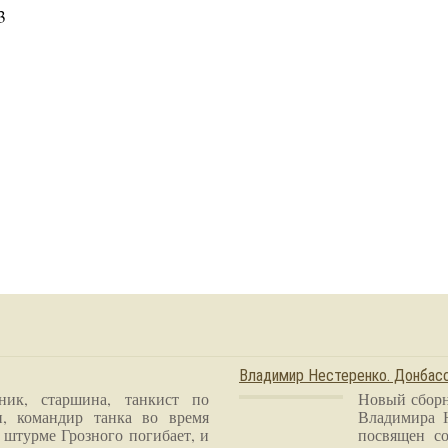
3
Владимир Нестеренко. Донба
ник, старшина, танкист по
Новый сборн
и, командир танка во время
Владимира 
 штурме Грозного погибает, и
посвящен со