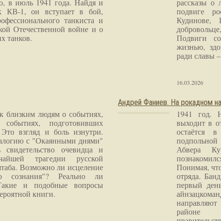
о, в июль 1941 года. Найдя и
рассказы о 
к КВ-1, он вступает в бой,
подвиге ро
рофессионального танкиста и
Кудинове, 
кой Отечественной войне и о
добровольце
х танков.
Подвиги со
жизнью, здо
ради славы – 
16.03.2026
Андрей Фаниев. На рокадном на
 к близким людям о событиях,
1941 год. 
 событиях, подготовивших
выходит в о
Это взгляд и боль изнутри.
остаётся в
налогию с "Окаянными днями"
подпольной
 свидетельство очевидца и
Абвера Ку
чайшей трагедии русской
познакомилс
таба. Возможно ли исцеление
Понимая, чт
го сознания"? Реально ли
отряда. Бан
Такие и подобные вопросы
первый ден
ероятной книги.
айнзацком
направляют 
районе 
правитель