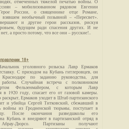
людях, отмеченных тяжелой печатью войны. О
ссиян – мобилизованном рядовом Евгении
Герое России, о священнике отце Романе,
, взявшем необычный позывной – «Пересвет».
вершают и другие герои рассказов, рискуя
ровьем, будущим ради спасения других. И не
нет, а просто потому, что все они – русские!..
правлении. 18+
Начальник уголовного розыска Лавр Ермаков
тставку. С приходом на Кубань гитлеровцев, он
 Краснодаре по заданию руководства, для
 работы. Случайная встреча с полковником
ртом Фельзенмайером, с которым Лавр
я в 1920 году, спасает его от газовой камеры.
о раскрыт, Ермаков уходит в Штаб партизанского
дит и убийца Сергей Титковский, сбежавший в
ь войны из Гродненской тюрьмы, поступает в
анду. После окончания разведшколы его
на Кубань и внедряют в партизанский отряд в
Абрау-Дюрсо. Партизаны получают
ственное задание - уничтожить эшелон с