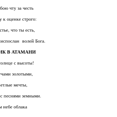
бою чту за честь
 к оценке строго:
стье, что ты есть,
ниспослан волей Бога.
ИК В АТАМАНИ
солнце с высоты!
учами золотыми,
ветлые мечты,
 с песнями земными.
м небе облака