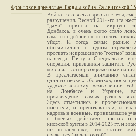
Фронтовое причастие. Люди и война. Zа ленточкой 1
Война - это всегда кровь и слезы, сме
разрушения. Весной 2014-го эта жес
"дама" пришла на мирную з
Донбасса, и очень скоро стало ясно
сама она добровольно отсюда никог
уйдет. И тогда самые разные 
объединились в одном стремлен
прогнать непрошенную "гостью" вза
навсегда. Грянула Специальная вое
операция, призванная защитить Рус
мир и дать отпор современным нацис
В предлагаемый вниманию читат
один из первых сборников, посвяще
художественному осмыслению соб
на Донбассе и Украине, во
произведения самых разных авто
Здесь отметились и профессионал
писатели, и преподаватели, и врач
кадровые военные, принимавшие уча
в боевых действиях против отр
киевской хунты в 2014-2023 гг. и зн
не понаслышке, что значит жи
сражаться "за ленточкой".