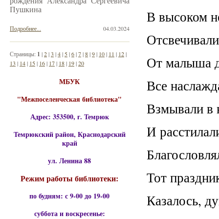
рождения Александра Сергеевича
Пушкина
В высоком н
Подробнее...
04.03.2024
Отсвечивали
Страницы:
1
|
2
|
3
|
4
|
5
|
6
|
7
|
8
|
9
|
10
|
11
|
12
|
От малыша д
13
|
14
|
15
|
16
|
17
|
18
|
19
|
20
МБУК
Все наслажд
"Межпоселенческая библиотека"
Взмывали в 
Адрес: 353500, г. Темрюк
И расстилал
Темрюкский район, Краснодарский
край
Благословля
ул. Ленина 88
Тот праздник
Режим работы библиотеки:
по будням: с 9-00 до 19-00
Казалось, д
суббота и воскресенье: