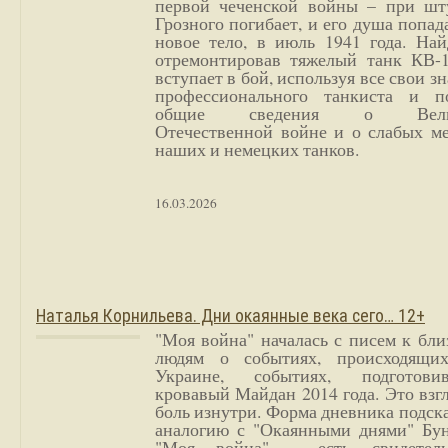
первой чеченской войны – при шт
Грозного погибает, и его душа попад
новое тело, в июль 1941 года. Най
отремонтировав тяжелый танк КВ-1
вступает в бой, используя все свои з
профессионального танкиста и п
общие сведения о Вели
Отечественной войне и о слабых ме
наших и немецких танков.
16.03.2026
Наталья Корнильева. Дни окаянные века сего… 12+
"Моя война" началась с писем к бл
людям о событиях, происходящи
Украине, событиях, подготови
кровавый Майдан 2014 года. Это взг
боль изнутри. Форма дневника подск
аналогию с "Окаянными днями" Бун
"Моя война" - есть свидетель