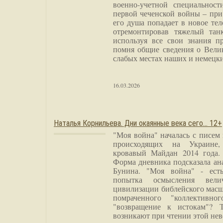
военно-учетной специальност
первой чеченской войны – при
его душа попадает в новое тел
отремонтировав тяжелый тан
используя все свои знания п
помня общие сведения о Вели
слабых местах наших и немецки
16.03.2026
Наталья Корнильева. Дни окаянные века сего… 12+
"Моя война" началась с писем
происходящих на Украине,
кровавый Майдан 2014 года. 
Форма дневника подсказала а
Бунина. "Моя война" - есть
попытка осмысления вели
цивилизации библейского масш
помраченного "коллективно
"возвращение к истокам"? 
возникают при чтении этой нев