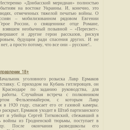
Нестеренко «Донбасский меридиан» полностью
бытиям на востоке Украины. И, конечно, это
людях, отмеченных тяжелой печатью войны. О
ссиян – мобилизованном рядовом Евгении
Герое России, о священнике отце Романе,
, взявшем необычный позывной – «Пересвет».
вершают и другие герои рассказов, рискуя
ровьем, будущим ради спасения других. И не
нет, а просто потому, что все они – русские!..
правлении. 18+
Начальник уголовного розыска Лавр Ермаков
тставку. С приходом на Кубань гитлеровцев, он
 Краснодаре по заданию руководства, для
 работы. Случайная встреча с полковником
ртом Фельзенмайером, с которым Лавр
я в 1920 году, спасает его от газовой камеры.
о раскрыт, Ермаков уходит в Штаб партизанского
дит и убийца Сергей Титковский, сбежавший в
ь войны из Гродненской тюрьмы, поступает в
анду. После окончания разведшколы его