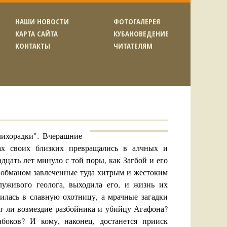
НАШИ НОВОСТИ
ФОТОГАЛЕРЕЯ
КАРТА САЙТА
КУБАНОВЕДЕНИЕ
КОНТАКТЫ
ЧИТАТЕЛЯМ
лихорадки". Вчерашние
ах своих близких превращались в алчных и
цать лет минуло с той поры, как Загбой и его
о обманом завлеченные туда хитрым и жестоким
луживого геолога, выходила его, и жизнь их
тилась в славную охотницу, а мрачные загадки
т ли возмездие разбойника и убийцу Агафона?
боков? И кому, наконец, достанется прииск