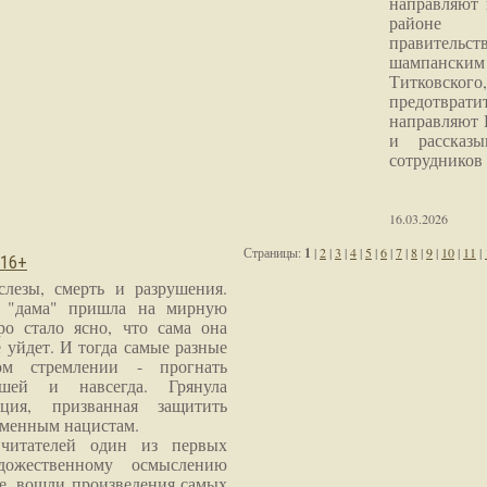
направляют 
районе 
правитель
шампанским 
Титковског
предотврат
направляют 
и рассказы
сотрудников
16.03.2026
Страницы:
1
|
2
|
3
|
4
|
5
|
6
|
7
|
8
|
9
|
10
|
11
|
 16+
слезы, смерть и разрушения.
я "дама" пришла на мирную
ро стало ясно, что сама она
 уйдет. И тогда самые разные
м стремлении - прогнать
шей и навсегда. Грянула
ция, призванная защитить
еменным нацистам.
читателей один из первых
дожественному осмыслению
е, вошли произведения самых