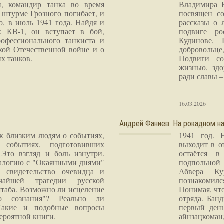
и, командир танка во время
Владимира 
 штурме Грозного погибает, и
посвящен со
о, в июль 1941 года. Найдя и
рассказы о 
к КВ-1, он вступает в бой,
подвиге ро
рофессионального танкиста и
Кудинове, 
кой Отечественной войне и о
добровольце
х танков.
Подвиги со
жизнью, здо
ради славы – 
16.03.2026
Андрей Фаниев. На рокадном на
 к близким людям о событиях,
1941 год. 
 событиях, подготовивших
выходит в о
Это взгляд и боль изнутри.
остаётся в
налогию с "Окаянными днями"
подпольной
 свидетельство очевидца и
Абвера Ку
чайшей трагедии русской
познакомилс
таба. Возможно ли исцеление
Понимая, чт
го сознания"? Реально ли
отряда. Бан
Такие и подобные вопросы
первый ден
ероятной книги.
айнзацком