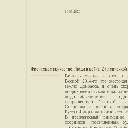
16.03.2026
Фронтовое причастие. Люди и война. Zа ленточкой
Война - это всегда кровь и 
Весной 2014-го эта жестока
землю Донбасса, и очень ско
добровольно отсюда никогда не
люди объединились в одно
непрошенную "гостью" вза
Специальная военная опера
Русский мир и дать отпор совр
В предлагаемый вниманию 
сборников, посвященных ху
событий на Донбассе и Украин