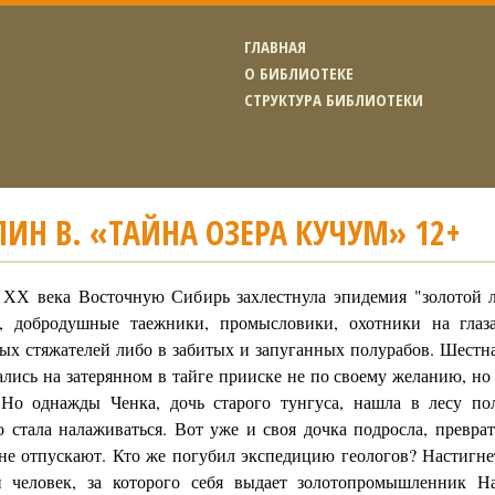
ГЛАВНАЯ
О БИБЛИОТЕКЕ
СТРУКТУРА БИБЛИОТЕКИ
ИН В. «ТАЙНА ОЗЕРА КУЧУМ» 12+
 ХХ века Восточную Сибирь захлестнула эпидемия "золотой 
, добродушные таежники, промысловики, охотники на глаз
х стяжателей либо в забитых и запуганных полурабов. Шестнад
ались на затерянном в тайге прииске не по своему желанию, н
 Но однажды Ченка, дочь старого тунгуса, нашла в лесу по
о стала налаживаться. Вот уже и своя дочка подросла, превра
не отпускают. Кто же погубил экспедицию геологов? Настигне
 человек, за которого себя выдает золотопромышленник На