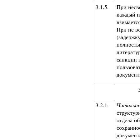
3.1.5.
При несв
каждый п
взимаетс
При не в
(задержк
полность
литерату
санкции 
пользова
документ
3.2.1.
Читальны
структур
отдела о
сохранно
документ