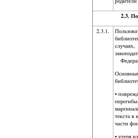
родители
2.3. П
2.3.1.
Пользова
библиоте
случа
законо
Федерац
Основным
библиоте
• повреж
перегибы
маргинал
текста в 
части фон
• утеря и