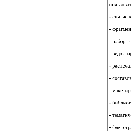
пользова
- снятие 
- фрагме
- набор т
- редакти
- распеча
- составл
- макетир
- библио
- тематич
- фактог