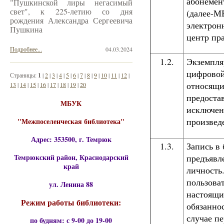
абонемен
"Пушкинской лиры негасимый
свет", к 225-летию со дня
(далее-М
рождения Александра Сергеевича
электрон
Пушкина
центр пр
Подробнее...
04.03.2024
1.2.
Экземпля
цифровой
Страницы:
1
|
2
|
3
|
4
|
5
|
6
|
7
|
8
|
9
|
10
|
11
|
12
|
относящи
13
|
14
|
15
|
16
|
17
|
18
|
19
|
20
предоста
МБУК
исключен
произвед
"Межпоселенческая библиотека"
Адрес: 353500, г. Темрюк
1.3.
Запись в
Темрюкский район, Краснодарский
предъявл
край
личность
пользова
ул. Ленина 88
настоящи
Режим работы библиотеки:
обязанно
случае п
по будням: с 9-00 до 19-00