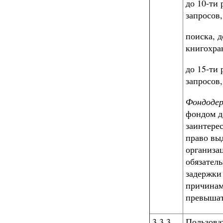
до 10-ти
запросов
поиска, 
книгохра
до 15-ти
запросов
Фондоде
фондом д
заинтере
право вы
организа
обязатель
задержки
причинам
превышат
3.3.3.
Пользова