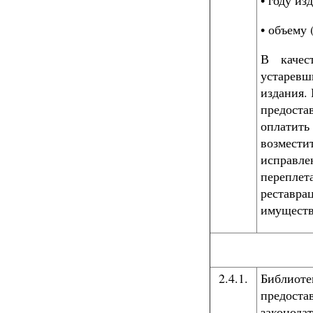
• году из
• объему 
В каче
устаревш
издания.
предоста
оплатить
возмести
исправле
переплета
реставра
имуществ
2.4.1.
Библиотек
предоста
законодат