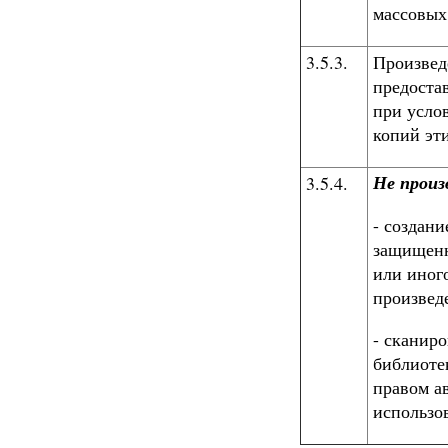
массовых
3.5.3.
Произвед
предоста
при усло
копий эт
Не произ
3.5.4.
- создан
защищенн
или иног
произвед
- сканир
библиоте
правом а
использо