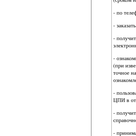
- по тел
- заказа
- получит
электрон
- ознако
(при изве
точное н
ознакомле
- пользо
ЦПИ в от
- получи
справочн
- приним