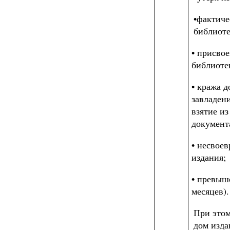
•фактиче
библиоте
• присвое
библиоте
• кража 
завладен
взятие и
документ
• несвоев
издания;
• превыш
месяцев).
При этом
дом изда