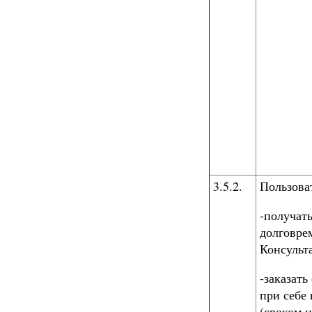
3.5.2.
Пользова
-получат
долговре
Консульт
-заказат
при себе
(сроком н