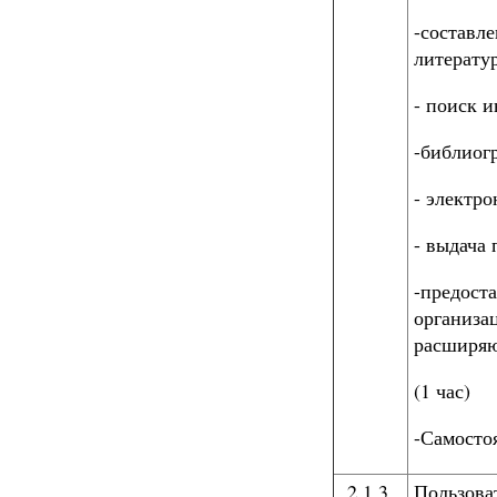
-составл
литерату
- поиск 
-библиог
- электро
- выдача
-предост
организа
расширяю
(1 час)
-Самосто
2.1.3.
Пользова