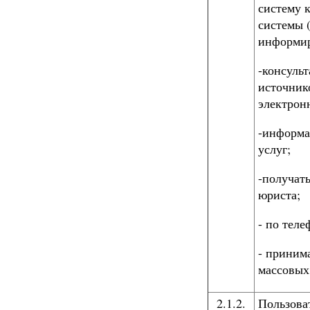
систему 
системы 
информир
-консуль
источник
электрон
-информа
услуг;
-получат
юриста;
- по тел
- приним
массовых
2.1.2.
Пользова