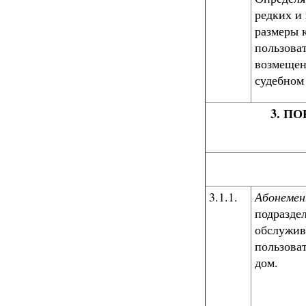
редких и
размеры 
пользоват
возмещен
судебном
3. П
3.1.1.
Абонеме
подразде
обслужив
пользоват
дом.