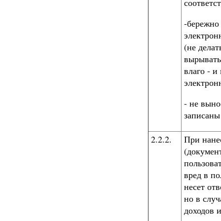
соответс
-бережно
электрон
(не делат
вырывать
влаго - 
электрон
- не выно
записаны
2.2.2.
При нане
(докумен
пользова
вред в п
несет от
но в случ
доходов 