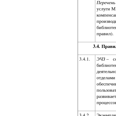
Перечень
услуги М
компенса
производ
библиоте
правил).
3.4. Прав
3.4.1.
ЭЧЗ
– со
библиоте
деятельн
отделами
обеспечи
пользова
развивае
процессо
3.4.2.
Экземпля