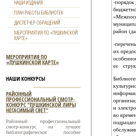
-порядок
НАШИ ИЗДАНИЯ
бюджетно
ПЛАН РАБОТЫ БИБЛИОТЕК
«Межпосе
ДИСПЕТЧЕР ОБРАЩЕНИЙ
муниципа
район (да
МЕРОПРИЯТИЯ ПО «ПУШКИНСКОЙ
КАРТЕ»
-перечен
их предос
МЕРОПРИЯТИЯ ПО
особенно
«ПУШКИНСКОЙ КАРТЕ»
ее струк
Библиоте
НАШИ КОНКУРСЫ
культурн
информац
РАЙОННЫЙ
ПРОФЕССИОНАЛЬНЫЙ СМОТР-
организа
КОНКУРС "ПУШКИНСКОЙ ЛИРЫ
и электр
НЕГАСИМЫЙ СВЕТ"
во време
Районный профессиональный
подразде
смотр-конкурс на лучшее
обслужив
библиографическое пособие