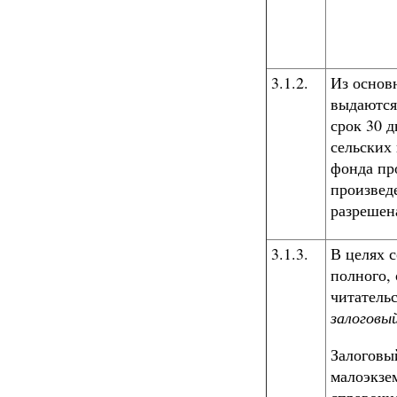
3.1.2.
Из основ
выдаются 
срок 30 
сельских
фонда пр
произвед
разрешен
3.1.3.
В целях 
полного,
читатель
залоговы
Залоговы
малоэкзе