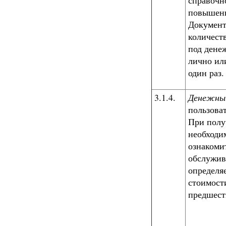
справочн
повышенн
Документ
количеств
под дене
лично ил
один раз.
3.1.4.
Денежный
пользоват
При полу
необходи
ознакомит
обслужив
определя
стоимост
предшест