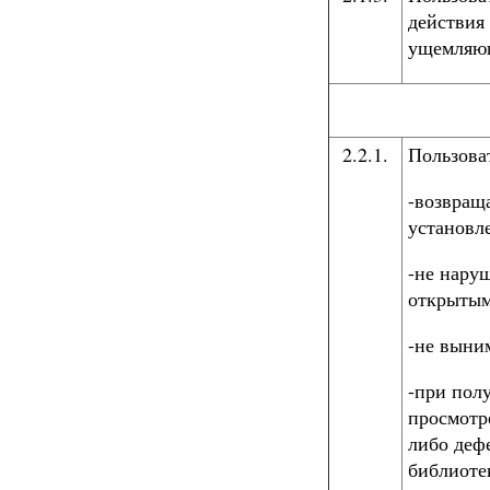
действия
ущемляющ
2.2.1.
Пользова
-возвращ
установл
-не наруш
открытым
-не выним
-при пол
просмотре
либо деф
библиоте