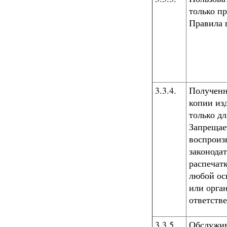
только п
Правила 
3.3.4.
Полученн
копии из
только д
Запрещае
воспроиз
законода
распечатк
любой ос
или орга
ответств
3.3.5.
Обслужив