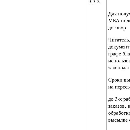
3.3.2.
Для полу
МБА поль
договор.
Читател
документ
графе бл
использо
законодат
Сроки вы
на пересы
до 3-х р
заказов,
обработки
высылке 