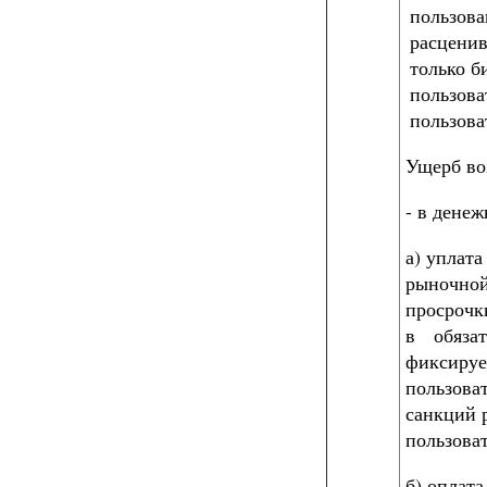
пользова
расценив
только б
пользова
пользов
Ущерб во
- в дене
а) уплата
рыночной
просрочк
в обяза
фиксиру
пользова
санкций 
пользоват
б) оплат