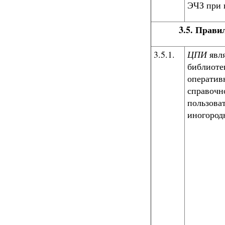
ЭЧЗ при 
3.5. Прав
3.5.1.
ЦПИ
явля
библиоте
оператив
справочн
пользоват
иногород