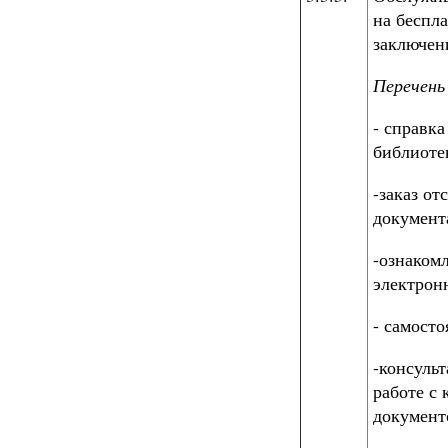
на беспл
заключе
Перечень
- справк
библиоте
-заказ о
документ
-ознаком
электронн
- самосто
-консуль
работе с
документ