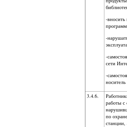
продукты
библиоте
-вносить
программ
-нарушат
эксплуат
-самостоя
сети Инт
-самосто
носитель
3.4.6.
Работник
работы с 
нарушивш
по охран
станции,