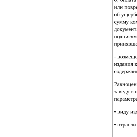
или повр
об ущербе
сумму ко
документ
подписям
принявше
- возмеще
издания 
содержан
Равноце
заведую
параметр
• виду из
• отрасли