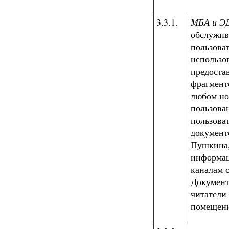
3.3.1.
МБА и Э
обслужив
пользова
использо
предоста
фрагмент
любом но
пользова
пользова
документ
Пушкина,
информац
каналам с
Документ
читатели 
помещени