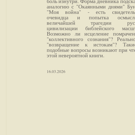
боль изнутри. Форма дневника подск
аналогию с "Окаянными днями" Бун
"Моя война" - есть свидетель
очевидца и попытка осмысл
величайшей трагедии русс
цивилизации библейского масшт
Возможно ли исцеление помрачен
"коллективного сознания"? Реальн
"возвращение к истокам"? Так
подобные вопросы возникают при чт
этой невероятной книги.
16.03.2026