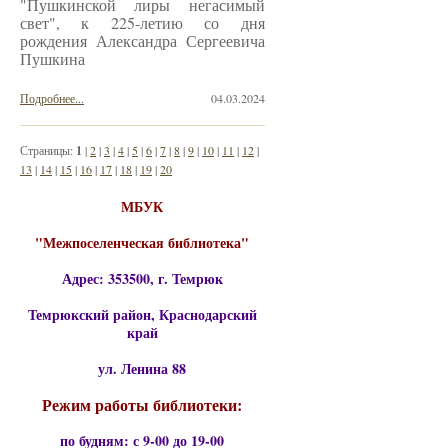
"Пушкинской лиры негасимый
свет", к 225-летию со дня
рождения Александра Сергеевича
Пушкина
Подробнее...
04.03.2024
Страницы:
1
|
2
|
3
|
4
|
5
|
6
|
7
|
8
|
9
|
10
|
11
|
12
|
13
|
14
|
15
|
16
|
17
|
18
|
19
|
20
МБУК
"Межпоселенческая библиотека"
Адрес: 353500, г. Темрюк
Темрюкский район, Краснодарский
край
ул. Ленина 88
Режим работы библиотеки:
по будням: с 9-00 до 19-00