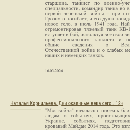
старшина, танкист по военно-уче
специальности, командир танка во 
первой чеченской войны – при шт
Грозного погибает, и его душа попад
новое тело, в июль 1941 года. Най
отремонтировав тяжелый танк КВ-1
вступает в бой, используя все свои з
профессионального танкиста и п
общие сведения о Вели
Отечественной войне и о слабых ме
наших и немецких танков.
16.03.2026
Наталья Корнильева. Дни окаянные века сего… 12+
"Моя война" началась с писем к бл
людям о событиях, происходящи
Украине, событиях, подготови
кровавый Майдан 2014 года. Это взг