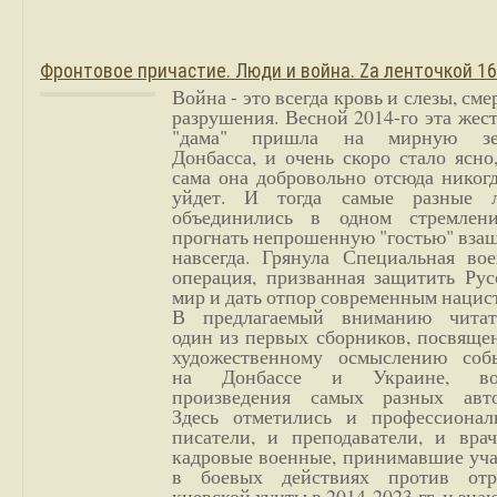
Фронтовое причастие. Люди и война. Zа ленточкой 1
Война - это всегда кровь и слезы, сме
разрушения. Весной 2014-го эта жес
"дама" пришла на мирную з
Донбасса, и очень скоро стало ясно
сама она добровольно отсюда никог
уйдет. И тогда самые разные 
объединились в одном стремлен
прогнать непрошенную "гостью" вза
навсегда. Грянула Специальная вое
операция, призванная защитить Рус
мир и дать отпор современным нацис
В предлагаемый вниманию читат
один из первых сборников, посвяще
художественному осмыслению соб
на Донбассе и Украине, во
произведения самых разных авто
Здесь отметились и профессионал
писатели, и преподаватели, и врач
кадровые военные, принимавшие уча
в боевых действиях против отр
киевской хунты в 2014-2023 гг. и зн