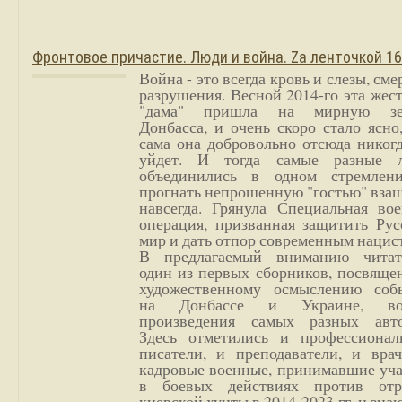
Фронтовое причастие. Люди и война. Zа ленточкой 1
Война - это всегда кровь и слезы, сме
разрушения. Весной 2014-го эта жес
"дама" пришла на мирную з
Донбасса, и очень скоро стало ясно
сама она добровольно отсюда никог
уйдет. И тогда самые разные 
объединились в одном стремлен
прогнать непрошенную "гостью" вза
навсегда. Грянула Специальная вое
операция, призванная защитить Рус
мир и дать отпор современным нацис
В предлагаемый вниманию читат
один из первых сборников, посвяще
художественному осмыслению соб
на Донбассе и Украине, во
произведения самых разных авто
Здесь отметились и профессионал
писатели, и преподаватели, и врач
кадровые военные, принимавшие уча
в боевых действиях против отр
киевской хунты в 2014-2023 гг. и зн