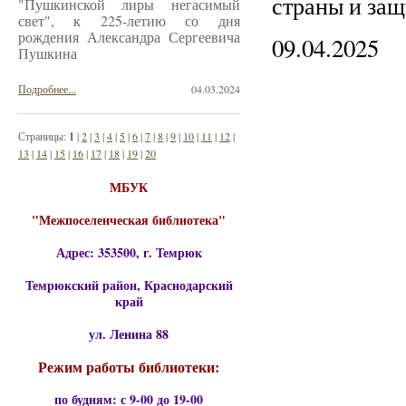
страны и защи
"Пушкинской лиры негасимый
свет", к 225-летию со дня
рождения Александра Сергеевича
09.04.2025
Пушкина
Подробнее...
04.03.2024
Страницы:
1
|
2
|
3
|
4
|
5
|
6
|
7
|
8
|
9
|
10
|
11
|
12
|
13
|
14
|
15
|
16
|
17
|
18
|
19
|
20
МБУК
"Межпоселенческая библиотека"
Адрес: 353500, г. Темрюк
Темрюкский район, Краснодарский
край
ул. Ленина 88
Режим работы библиотеки:
по будням: с 9-00 до 19-00