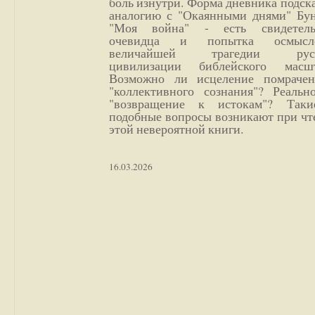
боль изнутри. Форма дневника подск
аналогию с "Окаянными днями" Бун
"Моя война" - есть свидетель
очевидца и попытка осмысл
величайшей трагедии русс
цивилизации библейского масшт
Возможно ли исцеление помрачен
"коллективного сознания"? Реальн
"возвращение к истокам"? Так
подобные вопросы возникают при чт
этой невероятной книги.
16.03.2026