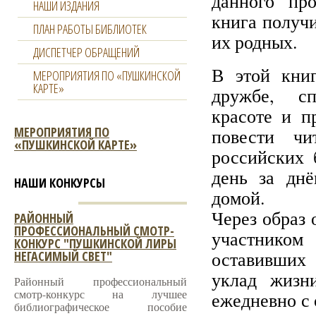
данного про
НАШИ ИЗДАНИЯ
книга получ
ПЛАН РАБОТЫ БИБЛИОТЕК
их родных.
ДИСПЕТЧЕР ОБРАЩЕНИЙ
В этой книг
МЕРОПРИЯТИЯ ПО «ПУШКИНСКОЙ
КАРТЕ»
дружбе, сп
красоте и п
МЕРОПРИЯТИЯ ПО
повести чи
«ПУШКИНСКОЙ КАРТЕ»
российских 
день за дн
НАШИ КОНКУРСЫ
домой.
Через образ 
РАЙОННЫЙ
ПРОФЕССИОНАЛЬНЫЙ СМОТР-
участником
КОНКУРС "ПУШКИНСКОЙ ЛИРЫ
оставивших
НЕГАСИМЫЙ СВЕТ"
уклад жизн
Районный профессиональный
смотр-конкурс на лучшее
ежедневно с 
библиографическое пособие