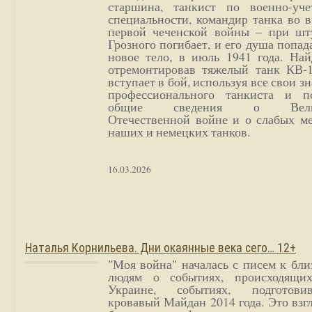
старшина, танкист по военно-уче
специальности, командир танка во 
первой чеченской войны – при шт
Грозного погибает, и его душа попад
новое тело, в июль 1941 года. Най
отремонтировав тяжелый танк КВ-1
вступает в бой, используя все свои з
профессионального танкиста и п
общие сведения о Вели
Отечественной войне и о слабых ме
наших и немецких танков.
16.03.2026
Наталья Корнильева. Дни окаянные века сего… 12+
"Моя война" началась с писем к бл
людям о событиях, происходящи
Украине, событиях, подготови
кровавый Майдан 2014 года. Это взг