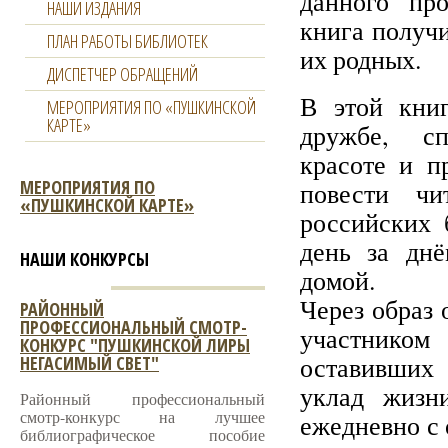
данного про
НАШИ ИЗДАНИЯ
книга получ
ПЛАН РАБОТЫ БИБЛИОТЕК
их родных.
ДИСПЕТЧЕР ОБРАЩЕНИЙ
В этой книг
МЕРОПРИЯТИЯ ПО «ПУШКИНСКОЙ
КАРТЕ»
дружбе, сп
красоте и п
МЕРОПРИЯТИЯ ПО
повести чи
«ПУШКИНСКОЙ КАРТЕ»
российских 
день за дн
НАШИ КОНКУРСЫ
домой.
Через образ 
РАЙОННЫЙ
ПРОФЕССИОНАЛЬНЫЙ СМОТР-
участником
КОНКУРС "ПУШКИНСКОЙ ЛИРЫ
оставивших
НЕГАСИМЫЙ СВЕТ"
уклад жизн
Районный профессиональный
смотр-конкурс на лучшее
ежедневно с 
библиографическое пособие