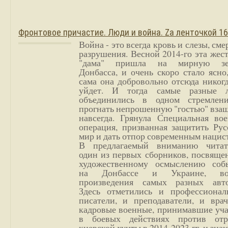
Фронтовое причастие. Люди и война. Zа ленточкой 1
Война - это всегда кровь и слезы, сме
разрушения. Весной 2014-го эта жес
"дама" пришла на мирную з
Донбасса, и очень скоро стало ясно
сама она добровольно отсюда никог
уйдет. И тогда самые разные 
объединились в одном стремлен
прогнать непрошенную "гостью" вза
навсегда. Грянула Специальная вое
операция, призванная защитить Рус
мир и дать отпор современным нацис
В предлагаемый вниманию читат
один из первых сборников, посвяще
художественному осмыслению соб
на Донбассе и Украине, во
произведения самых разных авто
Здесь отметились и профессионал
писатели, и преподаватели, и врач
кадровые военные, принимавшие уча
в боевых действиях против отр
киевской хунты в 2014-2023 гг. и зн