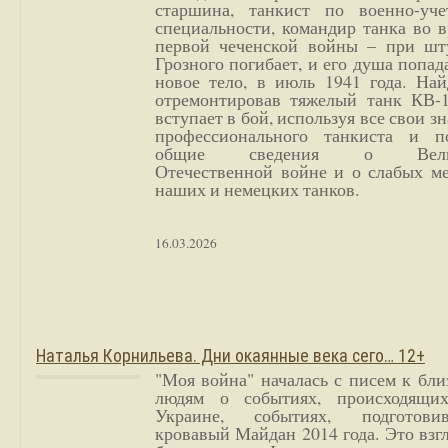
старшина, танкист по военно-уче
специальности, командир танка во 
первой чеченской войны – при шт
Грозного погибает, и его душа попад
новое тело, в июль 1941 года. Най
отремонтировав тяжелый танк КВ-1
вступает в бой, используя все свои з
профессионального танкиста и п
общие сведения о Вели
Отечественной войне и о слабых ме
наших и немецких танков.
16.03.2026
Наталья Корнильева. Дни окаянные века сего… 12+
"Моя война" началась с писем к бл
людям о событиях, происходящи
Украине, событиях, подготови
кровавый Майдан 2014 года. Это взг