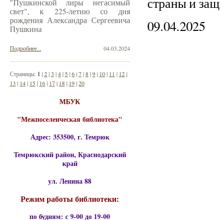
страны и защи
"Пушкинской лиры негасимый
свет", к 225-летию со дня
рождения Александра Сергеевича
09.04.2025
Пушкина
Подробнее...
04.03.2024
Страницы:
1
|
2
|
3
|
4
|
5
|
6
|
7
|
8
|
9
|
10
|
11
|
12
|
13
|
14
|
15
|
16
|
17
|
18
|
19
|
20
МБУК
"Межпоселенческая библиотека"
Адрес: 353500, г. Темрюк
Темрюкский район, Краснодарский
край
ул. Ленина 88
Режим работы библиотеки:
по будням: с 9-00 до 19-00