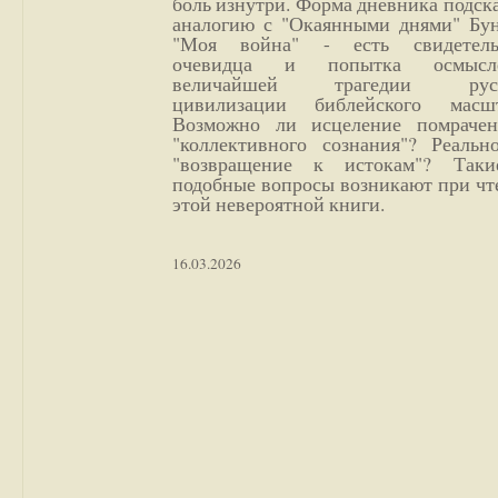
боль изнутри. Форма дневника подск
аналогию с "Окаянными днями" Бун
"Моя война" - есть свидетель
очевидца и попытка осмысл
величайшей трагедии русс
цивилизации библейского масшт
Возможно ли исцеление помрачен
"коллективного сознания"? Реальн
"возвращение к истокам"? Так
подобные вопросы возникают при чт
этой невероятной книги.
16.03.2026