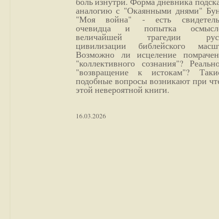
боль изнутри. Форма дневника подск
аналогию с "Окаянными днями" Бун
"Моя война" - есть свидетель
очевидца и попытка осмысл
величайшей трагедии русс
цивилизации библейского масшт
Возможно ли исцеление помрачен
"коллективного сознания"? Реальн
"возвращение к истокам"? Так
подобные вопросы возникают при чт
этой невероятной книги.
16.03.2026