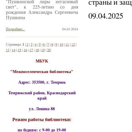
страны и защи
"Пушкинской лиры негасимый
свет", к 225-летию со дня
рождения Александра Сергеевича
09.04.2025
Пушкина
Подробнее...
04.03.2024
Страницы:
1
|
2
|
3
|
4
|
5
|
6
|
7
|
8
|
9
|
10
|
11
|
12
|
13
|
14
|
15
|
16
|
17
|
18
|
19
|
20
МБУК
"Межпоселенческая библиотека"
Адрес: 353500, г. Темрюк
Темрюкский район, Краснодарский
край
ул. Ленина 88
Режим работы библиотеки:
по будням: с 9-00 до 19-00