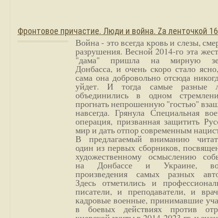
Фронтовое причастие. Люди и война. Zа ленточкой 1
Война - это всегда кровь и слезы, сме
разрушения. Весной 2014-го эта жес
"дама" пришла на мирную з
Донбасса, и очень скоро стало ясно
сама она добровольно отсюда никог
уйдет. И тогда самые разные 
объединились в одном стремлен
прогнать непрошенную "гостью" вза
навсегда. Грянула Специальная вое
операция, призванная защитить Рус
мир и дать отпор современным нацис
В предлагаемый вниманию читат
один из первых сборников, посвяще
художественному осмыслению соб
на Донбассе и Украине, во
произведения самых разных авто
Здесь отметились и профессионал
писатели, и преподаватели, и врач
кадровые военные, принимавшие уча
в боевых действиях против отр
киевской хунты в 2014-2023 гг. и зн