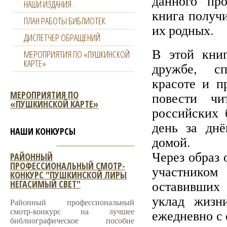
данного про
НАШИ ИЗДАНИЯ
книга получ
ПЛАН РАБОТЫ БИБЛИОТЕК
их родных.
ДИСПЕТЧЕР ОБРАЩЕНИЙ
В этой книг
МЕРОПРИЯТИЯ ПО «ПУШКИНСКОЙ
КАРТЕ»
дружбе, сп
красоте и п
МЕРОПРИЯТИЯ ПО
повести чи
«ПУШКИНСКОЙ КАРТЕ»
российских 
день за дн
НАШИ КОНКУРСЫ
домой.
Через образ 
РАЙОННЫЙ
ПРОФЕССИОНАЛЬНЫЙ СМОТР-
участником
КОНКУРС "ПУШКИНСКОЙ ЛИРЫ
оставивших
НЕГАСИМЫЙ СВЕТ"
уклад жизн
Районный профессиональный
смотр-конкурс на лучшее
ежедневно с 
библиографическое пособие