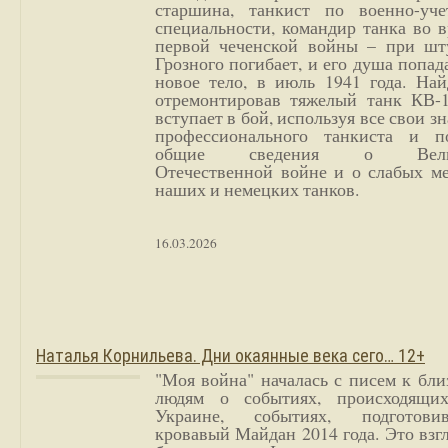
старшина, танкист по военно-уче
специальности, командир танка во 
первой чеченской войны – при шт
Грозного погибает, и его душа попад
новое тело, в июль 1941 года. Най
отремонтировав тяжелый танк КВ-1
вступает в бой, используя все свои з
профессионального танкиста и п
общие сведения о Вели
Отечественной войне и о слабых ме
наших и немецких танков.
16.03.2026
Наталья Корнильева. Дни окаянные века сего… 12+
"Моя война" началась с писем к бл
людям о событиях, происходящи
Украине, событиях, подготови
кровавый Майдан 2014 года. Это взг