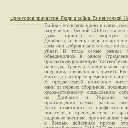
Фронтовое причастие. Люди и война. Zа ленточкой 1
Война - это всегда кровь и слезы, сме
разрушения. Весной 2014-го эта жес
"дама" пришла на мирную з
Донбасса, и очень скоро стало ясно
сама она добровольно отсюда никог
уйдет. И тогда самые разные 
объединились в одном стремлен
прогнать непрошенную "гостью" вза
навсегда. Грянула Специальная вое
операция, призванная защитить Рус
мир и дать отпор современным нацис
В предлагаемый вниманию читат
один из первых сборников, посвяще
художественному осмыслению соб
на Донбассе и Украине, во
произведения самых разных авто
Здесь отметились и профессионал
писатели, и преподаватели, и врач
кадровые военные, принимавшие уча
в боевых действиях против отр
киевской хунты в 2014-2023 гг. и зн