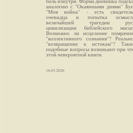
боль изнутри. Форма дневника подск
аналогию с "Окаянными днями" Бун
"Моя война" - есть свидетель
очевидца и попытка осмысл
величайшей трагедии русс
цивилизации библейского масшт
Возможно ли исцеление помрачен
"коллективного сознания"? Реальн
"возвращение к истокам"? Так
подобные вопросы возникают при чт
этой невероятной книги.
16.03.2026