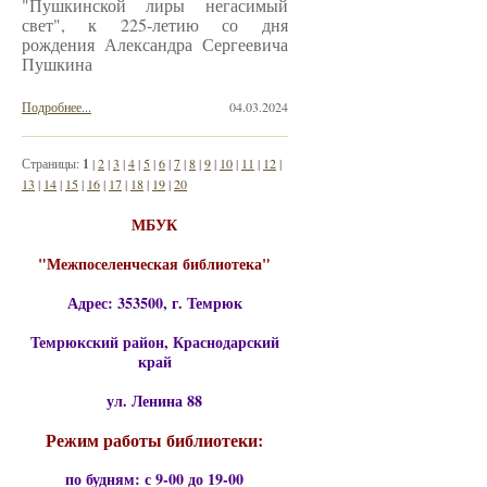
"Пушкинской лиры негасимый
свет", к 225-летию со дня
рождения Александра Сергеевича
Пушкина
Подробнее...
04.03.2024
Страницы:
1
|
2
|
3
|
4
|
5
|
6
|
7
|
8
|
9
|
10
|
11
|
12
|
13
|
14
|
15
|
16
|
17
|
18
|
19
|
20
МБУК
"Межпоселенческая библиотека"
Адрес: 353500, г. Темрюк
Темрюкский район, Краснодарский
край
ул. Ленина 88
Режим работы библиотеки:
по будням: с 9-00 до 19-00