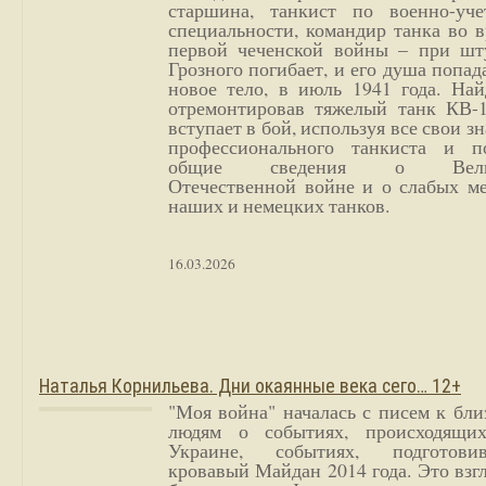
старшина, танкист по военно-уче
специальности, командир танка во 
первой чеченской войны – при шт
Грозного погибает, и его душа попад
новое тело, в июль 1941 года. Най
отремонтировав тяжелый танк КВ-1
вступает в бой, используя все свои з
профессионального танкиста и п
общие сведения о Вели
Отечественной войне и о слабых ме
наших и немецких танков.
16.03.2026
Наталья Корнильева. Дни окаянные века сего… 12+
"Моя война" началась с писем к бл
людям о событиях, происходящи
Украине, событиях, подготови
кровавый Майдан 2014 года. Это взг