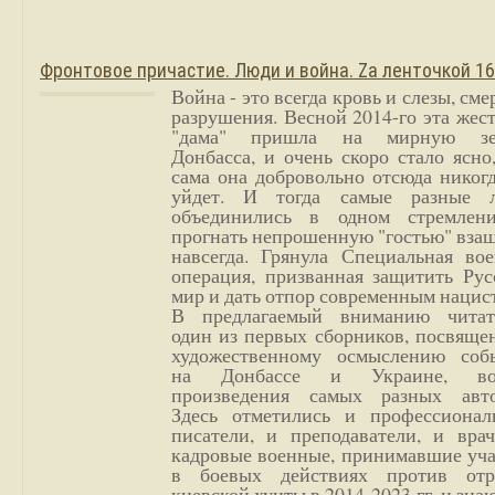
Фронтовое причастие. Люди и война. Zа ленточкой 1
Война - это всегда кровь и слезы, сме
разрушения. Весной 2014-го эта жес
"дама" пришла на мирную з
Донбасса, и очень скоро стало ясно
сама она добровольно отсюда никог
уйдет. И тогда самые разные 
объединились в одном стремлен
прогнать непрошенную "гостью" вза
навсегда. Грянула Специальная вое
операция, призванная защитить Рус
мир и дать отпор современным нацис
В предлагаемый вниманию читат
один из первых сборников, посвяще
художественному осмыслению соб
на Донбассе и Украине, во
произведения самых разных авто
Здесь отметились и профессионал
писатели, и преподаватели, и врач
кадровые военные, принимавшие уча
в боевых действиях против отр
киевской хунты в 2014-2023 гг. и зн