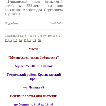
"Пушкинской лиры негасимый
свет", к 225-летию со дня
рождения Александра Сергеевича
Пушкина
Подробнее...
04.03.2024
Страницы:
1
|
2
|
3
|
4
|
5
|
6
|
7
|
8
|
9
|
10
|
11
|
12
|
13
|
14
|
15
|
16
|
17
|
18
|
19
|
20
МБУК
"Межпоселенческая библиотека"
Адрес: 353500, г. Темрюк
Темрюкский район, Краснодарский
край
ул. Ленина 88
Режим работы библиотеки:
по будням: с 9-00 до 19-00