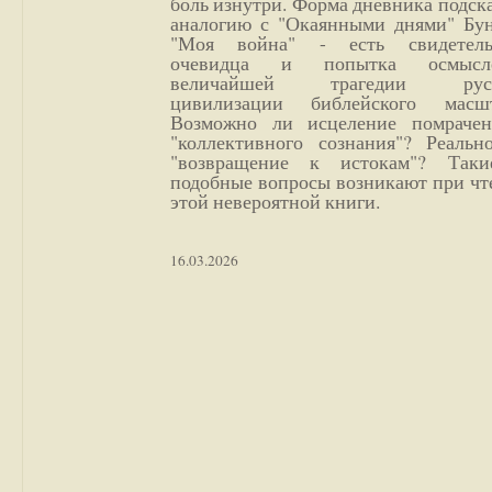
боль изнутри. Форма дневника подск
аналогию с "Окаянными днями" Бун
"Моя война" - есть свидетель
очевидца и попытка осмысл
величайшей трагедии русс
цивилизации библейского масшт
Возможно ли исцеление помрачен
"коллективного сознания"? Реальн
"возвращение к истокам"? Так
подобные вопросы возникают при чт
этой невероятной книги.
16.03.2026