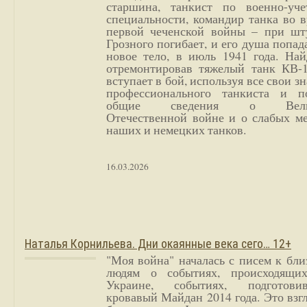
старшина, танкист по военно-уче
специальности, командир танка во 
первой чеченской войны – при шт
Грозного погибает, и его душа попад
новое тело, в июль 1941 года. Най
отремонтировав тяжелый танк КВ-1
вступает в бой, используя все свои з
профессионального танкиста и п
общие сведения о Вели
Отечественной войне и о слабых ме
наших и немецких танков.
16.03.2026
Наталья Корнильева. Дни окаянные века сего… 12+
"Моя война" началась с писем к бл
людям о событиях, происходящи
Украине, событиях, подготови
кровавый Майдан 2014 года. Это взг