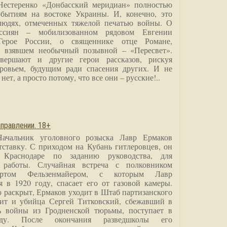
Нестеренко «Донбасский меридиан» полностью
бытиям на востоке Украины. И, конечно, это
людях, отмеченных тяжелой печатью войны. О
ссиян – мобилизованном рядовом Евгении
Герое России, о священнике отце Романе,
, взявшем необычный позывной – «Пересвет».
вершают и другие герои рассказов, рискуя
ровьем, будущим ради спасения других. И не
нет, а просто потому, что все они – русские!..
правлении. 18+
Начальник уголовного розыска Лавр Ермаков
тставку. С приходом на Кубань гитлеровцев, он
 Краснодаре по заданию руководства, для
 работы. Случайная встреча с полковником
ртом Фельзенмайером, с которым Лавр
я в 1920 году, спасает его от газовой камеры.
о раскрыт, Ермаков уходит в Штаб партизанского
дит и убийца Сергей Титковский, сбежавший в
ь войны из Гродненской тюрьмы, поступает в
анду. После окончания разведшколы его