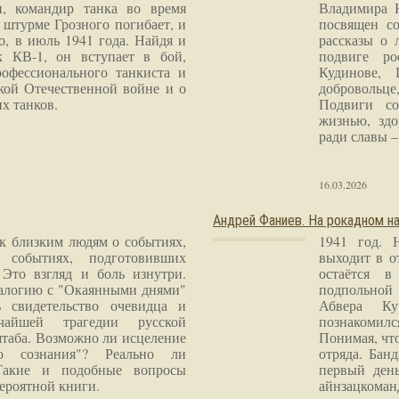
и, командир танка во время
Владимира 
 штурме Грозного погибает, и
посвящен со
о, в июль 1941 года. Найдя и
рассказы о 
к КВ-1, он вступает в бой,
подвиге ро
рофессионального танкиста и
Кудинове, 
кой Отечественной войне и о
добровольце
х танков.
Подвиги со
жизнью, здо
ради славы – 
16.03.2026
Андрей Фаниев. На рокадном на
 к близким людям о событиях,
1941 год. 
 событиях, подготовивших
выходит в о
Это взгляд и боль изнутри.
остаётся в
налогию с "Окаянными днями"
подпольной
 свидетельство очевидца и
Абвера Ку
чайшей трагедии русской
познакомилс
таба. Возможно ли исцеление
Понимая, чт
го сознания"? Реально ли
отряда. Бан
Такие и подобные вопросы
первый ден
ероятной книги.
айнзацком