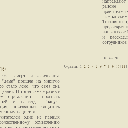
направляют 
районе 
правитель
шампанским 
Титковског
предотврат
направляют 
и рассказы
сотрудников
16.03.2026
Страницы:
1
|
2
|
3
|
4
|
5
|
6
|
7
|
8
|
9
|
10
|
11
|
 16+
слезы, смерть и разрушения.
я "дама" пришла на мирную
ро стало ясно, что сама она
 уйдет. И тогда самые разные
м стремлении - прогнать
шей и навсегда. Грянула
ция, призванная защитить
еменным нацистам.
читателей один из первых
дожественному осмыслению
е, вошли произведения самых