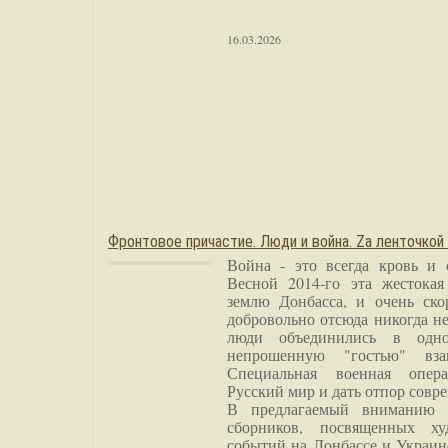
16.03.2026
Фронтовое причастие. Люди и война. Zа ленточкой
Война - это всегда кровь и 
Весной 2014-го эта жестока
землю Донбасса, и очень ско
добровольно отсюда никогда не
люди объединились в одно
непрошенную "гостью" вза
Специальная военная опера
Русский мир и дать отпор совр
В предлагаемый вниманию 
сборников, посвященных ху
событий на Донбассе и Украин