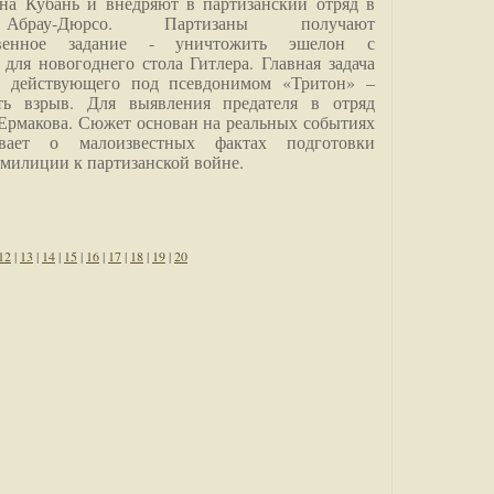
на Кубань и внедряют в партизанский отряд в
Абрау-Дюрсо. Партизаны получают
ственное задание - уничтожить эшелон с
для новогоднего стола Гитлера. Главная задача
о, действующего под псевдонимом «Тритон» –
ить взрыв. Для выявления предателя в отряд
Ермакова. Сюжет основан на реальных событиях
вает о малоизвестных фактах подготовки
 милиции к партизанской войне.
12
|
13
|
14
|
15
|
16
|
17
|
18
|
19
|
20