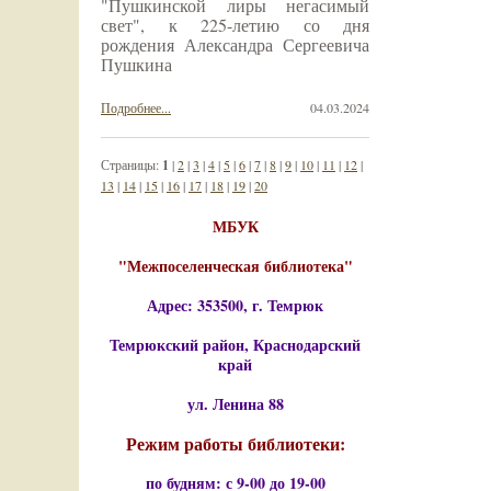
"Пушкинской лиры негасимый
свет", к 225-летию со дня
рождения Александра Сергеевича
Пушкина
Подробнее...
04.03.2024
Страницы:
1
|
2
|
3
|
4
|
5
|
6
|
7
|
8
|
9
|
10
|
11
|
12
|
13
|
14
|
15
|
16
|
17
|
18
|
19
|
20
МБУК
"Межпоселенческая библиотека"
Адрес: 353500, г. Темрюк
Темрюкский район, Краснодарский
край
ул. Ленина 88
Режим работы библиотеки:
по будням: с 9-00 до 19-00