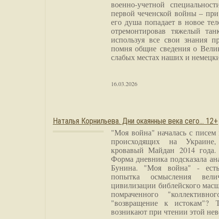
военно-учетной специальност
первой чеченской войны – при
его душа попадает в новое тел
отремонтировав тяжелый тан
используя все свои знания п
помня общие сведения о Вели
слабых местах наших и немецки
16.03.2026
Наталья Корнильева. Дни окаянные века сего… 12+
"Моя война" началась с писем
происходящих на Украине,
кровавый Майдан 2014 года. 
Форма дневника подсказала а
Бунина. "Моя война" - есть
попытка осмысления вели
цивилизации библейского масш
помраченного "коллективно
"возвращение к истокам"? 
возникают при чтении этой нев