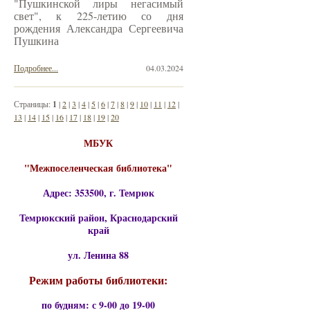
"Пушкинской лиры негасимый
свет", к 225-летию со дня
рождения Александра Сергеевича
Пушкина
Подробнее...
04.03.2024
Страницы:
1
|
2
|
3
|
4
|
5
|
6
|
7
|
8
|
9
|
10
|
11
|
12
|
13
|
14
|
15
|
16
|
17
|
18
|
19
|
20
МБУК
"Межпоселенческая библиотека"
Адрес: 353500, г. Темрюк
Темрюкский район, Краснодарский
край
ул. Ленина 88
Режим работы библиотеки:
по будням: с 9-00 до 19-00