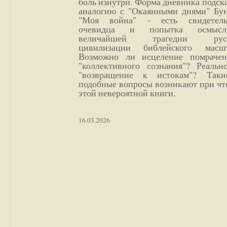
боль изнутри. Форма дневника подск
аналогию с "Окаянными днями" Бун
"Моя война" - есть свидетель
очевидца и попытка осмысл
величайшей трагедии русс
цивилизации библейского масшт
Возможно ли исцеление помрачен
"коллективного сознания"? Реальн
"возвращение к истокам"? Так
подобные вопросы возникают при чт
этой невероятной книги.
16.03.2026