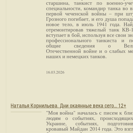
старшина, танкист по военно-уче
специальности, командир танка во 
первой чеченской войны – при шт
Грозного погибает, и его душа попад
новое тело, в июль 1941 года. Най
отремонтировав тяжелый танк КВ-1
вступает в бой, используя все свои з
профессионального танкиста и п
общие сведения о Вели
Отечественной войне и о слабых ме
наших и немецких танков.
16.03.2026
Наталья Корнильева. Дни окаянные века сего… 12+
"Моя война" началась с писем к бл
людям о событиях, происходящи
Украине, событиях, подготови
кровавый Майдан 2014 года. Это взг