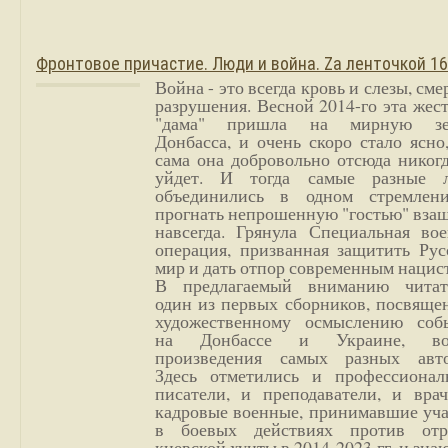
Фронтовое причастие. Люди и война. Zа ленточкой 1
Война - это всегда кровь и слезы, сме
разрушения. Весной 2014-го эта жес
"дама" пришла на мирную з
Донбасса, и очень скоро стало ясно
сама она добровольно отсюда никог
уйдет. И тогда самые разные 
объединились в одном стремлен
прогнать непрошенную "гостью" вза
навсегда. Грянула Специальная вое
операция, призванная защитить Рус
мир и дать отпор современным нацис
В предлагаемый вниманию читат
один из первых сборников, посвяще
художественному осмыслению соб
на Донбассе и Украине, во
произведения самых разных авто
Здесь отметились и профессионал
писатели, и преподаватели, и врач
кадровые военные, принимавшие уча
в боевых действиях против отр
киевской хунты в 2014-2023 гг. и зн