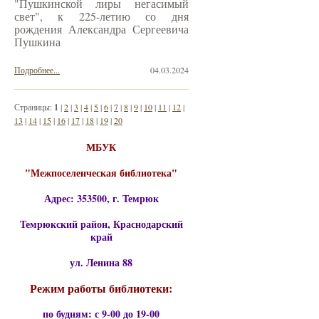
"Пушкинской лиры негасимый
свет", к 225-летию со дня
рождения Александра Сергеевича
Пушкина
Подробнее...
04.03.2024
Страницы:
1
|
2
|
3
|
4
|
5
|
6
|
7
|
8
|
9
|
10
|
11
|
12
|
13
|
14
|
15
|
16
|
17
|
18
|
19
|
20
МБУК
"Межпоселенческая библиотека"
Адрес: 353500, г. Темрюк
Темрюкский район, Краснодарский
край
ул. Ленина 88
Режим работы библиотеки:
по будням: с 9-00 до 19-00