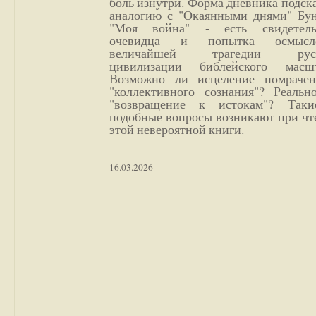
боль изнутри. Форма дневника подск
аналогию с "Окаянными днями" Бун
"Моя война" - есть свидетель
очевидца и попытка осмысл
величайшей трагедии русс
цивилизации библейского масшт
Возможно ли исцеление помрачен
"коллективного сознания"? Реальн
"возвращение к истокам"? Так
подобные вопросы возникают при чт
этой невероятной книги.
16.03.2026