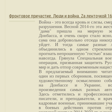
Фронтовое причастие. Люди и война. Zа ленточкой 1
Война - это всегда кровь и слезы, сме
разрушения. Весной 2014-го эта жес
"дама" пришла на мирную з
Донбасса, и очень скоро стало ясно
сама она добровольно отсюда никог
уйдет. И тогда самые разные 
объединились в одном стремлен
прогнать непрошенную "гостью" вза
навсегда. Грянула Специальная вое
операция, призванная защитить Рус
мир и дать отпор современным нацис
В предлагаемый вниманию читат
один из первых сборников, посвяще
художественному осмыслению соб
на Донбассе и Украине, во
произведения самых разных авто
Здесь отметились и профессионал
писатели, и преподаватели, и врач
кадровые военные, принимавшие уча
в боевых действиях против отр
киевской хунты в 2014-2023 гг. и зн