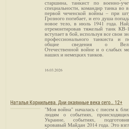
старшина, танкист по военно-уче
специальности, командир танка во 
первой чеченской войны – при шт
Грозного погибает, и его душа попад
новое тело, в июль 1941 года. Най
отремонтировав тяжелый танк КВ-1
вступает в бой, используя все свои з
профессионального танкиста и п
общие сведения о Вели
Отечественной войне и о слабых ме
наших и немецких танков.
16.03.2026
Наталья Корнильева. Дни окаянные века сего… 12+
"Моя война" началась с писем к бл
людям о событиях, происходящи
Украине, событиях, подготови
кровавый Майдан 2014 года. Это взг