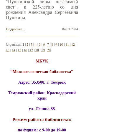
"Пушкинской лиры негасимый
свет", к 225-летию со дня
рождения Александра Сергеевича
Пушкина
Подробнее...
04.03.2024
Страницы:
1
|
2
|
3
|
4
|
5
|
6
|
7
|
8
|
9
|
10
|
11
|
12
|
13
|
14
|
15
|
16
|
17
|
18
|
19
|
20
МБУК
"Межпоселенческая библиотека"
Адрес: 353500, г. Темрюк
Темрюкский район, Краснодарский
край
ул. Ленина 88
Режим работы библиотеки:
по будням: с 9-00 до 19-00