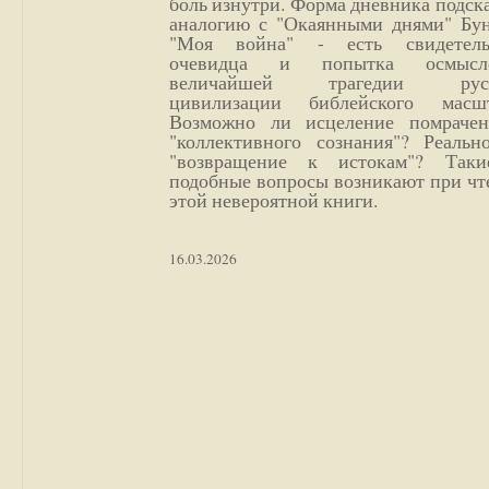
боль изнутри. Форма дневника подск
аналогию с "Окаянными днями" Бун
"Моя война" - есть свидетель
очевидца и попытка осмысл
величайшей трагедии русс
цивилизации библейского масшт
Возможно ли исцеление помрачен
"коллективного сознания"? Реальн
"возвращение к истокам"? Так
подобные вопросы возникают при чт
этой невероятной книги.
16.03.2026