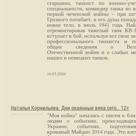
старшина, танкист по военно-уче
специальности, командир танка во 
первой чеченской войны – при шт
Грозного погибает, и его душа попад
новое тело, в июль 1941 года. Най
отремонтировав тяжелый танк КВ-1
вступает в бой, используя все свои з
профессионального танкиста и п
общие сведения о Вели
Отечественной войне и о слабых ме
наших и немецких танков.
16.03.2026
Наталья Корнильева. Дни окаянные века сего… 12+
"Моя война" началась с писем к бл
людям о событиях, происходящи
Украине, событиях, подготови
кровавый Майдан 2014 года. Это взг