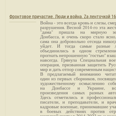
Фронтовое причастие. Люди и война. Zа ленточкой 1
Война - это всегда кровь и слезы, сме
разрушения. Весной 2014-го эта жес
"дама" пришла на мирную з
Донбасса, и очень скоро стало ясно
сама она добровольно отсюда никог
уйдет. И тогда самые разные 
объединились в одном стремлен
прогнать непрошенную "гостью" вза
навсегда. Грянула Специальная вое
операция, призванная защитить Рус
мир и дать отпор современным нацис
В предлагаемый вниманию читат
один из первых сборников, посвяще
художественному осмыслению соб
на Донбассе и Украине, во
произведения самых разных авто
Здесь отметились и профессионал
писатели, и преподаватели, и врач
кадровые военные, принимавшие уча
в боевых действиях против отр
киевской хунты в 2014-2023 гг. и зн