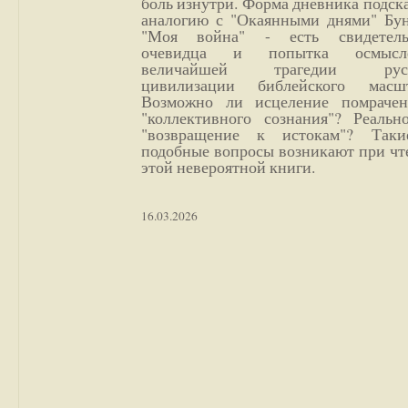
боль изнутри. Форма дневника подск
аналогию с "Окаянными днями" Бун
"Моя война" - есть свидетель
очевидца и попытка осмысл
величайшей трагедии русс
цивилизации библейского масшт
Возможно ли исцеление помрачен
"коллективного сознания"? Реальн
"возвращение к истокам"? Так
подобные вопросы возникают при чт
этой невероятной книги.
16.03.2026