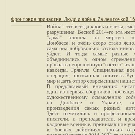
Фронтовое причастие. Люди и война. Zа ленточкой 1
Война - это всегда кровь и слезы, сме
разрушения. Весной 2014-го эта жес
"дама" пришла на мирную з
Донбасса, и очень скоро стало ясно
сама она добровольно отсюда никог
уйдет. И тогда самые разные 
объединились в одном стремлен
прогнать непрошенную "гостью" вза
навсегда. Грянула Специальная вое
операция, призванная защитить Рус
мир и дать отпор современным нацис
В предлагаемый вниманию читат
один из первых сборников, посвяще
художественному осмыслению соб
на Донбассе и Украине, во
произведения самых разных авто
Здесь отметились и профессионал
писатели, и преподаватели, и врач
кадровые военные, принимавшие уча
в боевых действиях против отр
киевской хунты в 2014-2023 гг. и зн