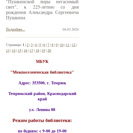
"Пушкинской лиры негасимый
свет", к 225-летию со дня
рождения Александра Сергеевича
Пушкина
Подробнее...
04.03.2024
Страницы:
1
|
2
|
3
|
4
|
5
|
6
|
7
|
8
|
9
|
10
|
11
|
12
|
13
|
14
|
15
|
16
|
17
|
18
|
19
|
20
МБУК
"Межпоселенческая библиотека"
Адрес: 353500, г. Темрюк
Темрюкский район, Краснодарский
край
ул. Ленина 88
Режим работы библиотеки:
по будням: с 9-00 до 19-00