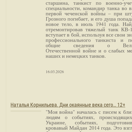
старшина, танкист по военно-уче
специальности, командир танка во 
первой чеченской войны – при шт
Грозного погибает, и его душа попад
новое тело, в июль 1941 года. Най
отремонтировав тяжелый танк КВ-1
вступает в бой, используя все свои з
профессионального танкиста и п
общие сведения о Вели
Отечественной войне и о слабых ме
наших и немецких танков.
16.03.2026
Наталья Корнильева. Дни окаянные века сего… 12+
"Моя война" началась с писем к бл
людям о событиях, происходящи
Украине, событиях, подготови
кровавый Майдан 2014 года. Это взг