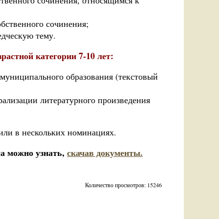
ственного сочинения, относящимся к
обственного сочинения;
едческую тему.
зрастной категории 7-10 лет:
о муниципального образования (текстовый
трализации литературного произведения
или в нескольких номинациях.
са можно узнать,
скачав документы.
Количество просмотров: 15246