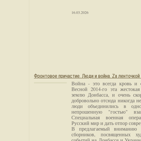
16.03.2026
Фронтовое причастие. Люди и война. Zа ленточкой
Война - это всегда кровь и 
Весной 2014-го эта жестока
землю Донбасса, и очень ско
добровольно отсюда никогда не
люди объединились в одно
непрошенную "гостью" вза
Специальная военная опера
Русский мир и дать отпор совр
В предлагаемый вниманию 
сборников, посвященных ху
событий на Донбассе и Украин