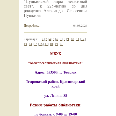
"Пушкинской лиры негасимый
свет", к 225-летию со дня
рождения Александра Сергеевича
Пушкина
Подробнее...
04.03.2024
Страницы:
1
|
2
|
3
|
4
|
5
|
6
|
7
|
8
|
9
|
10
|
11
|
12
|
13
|
14
|
15
|
16
|
17
|
18
|
19
|
20
МБУК
"Межпоселенческая библиотека"
Адрес: 353500, г. Темрюк
Темрюкский район, Краснодарский
край
ул. Ленина 88
Режим работы библиотеки:
по будням: с 9-00 до 19-00