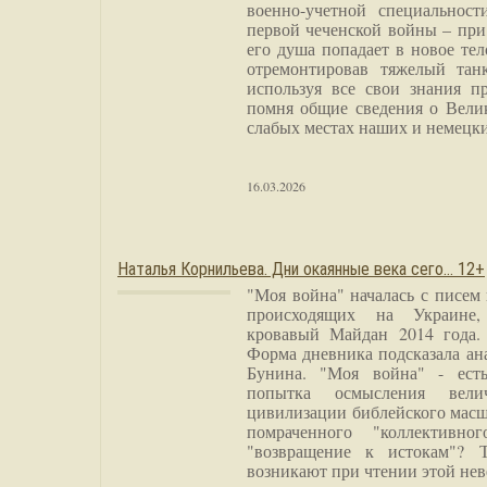
военно-учетной специальност
первой чеченской войны – при
его душа попадает в новое тел
отремонтировав тяжелый тан
используя все свои знания п
помня общие сведения о Вели
слабых местах наших и немецки
16.03.2026
Наталья Корнильева. Дни окаянные века сего… 12+
"Моя война" началась с писем
происходящих на Украине,
кровавый Майдан 2014 года. 
Форма дневника подсказала а
Бунина. "Моя война" - есть
попытка осмысления вели
цивилизации библейского масш
помраченного "коллективно
"возвращение к истокам"? 
возникают при чтении этой нев