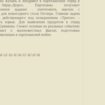
на Кубань и внедряют в партизанский отряд в
Абрау-Дюрсо. Партизаны получают
ственное задание - уничтожить эшелон с
для новогоднего стола Гитлера. Главная задача
о, действующего под псевдонимом «Тритон» –
ить взрыв. Для выявления предателя в отряд
Ермакова. Сюжет основан на реальных событиях
вает о малоизвестных фактах подготовки
 милиции к партизанской войне.
12
|
13
|
14
|
15
|
16
|
17
|
18
|
19
|
20