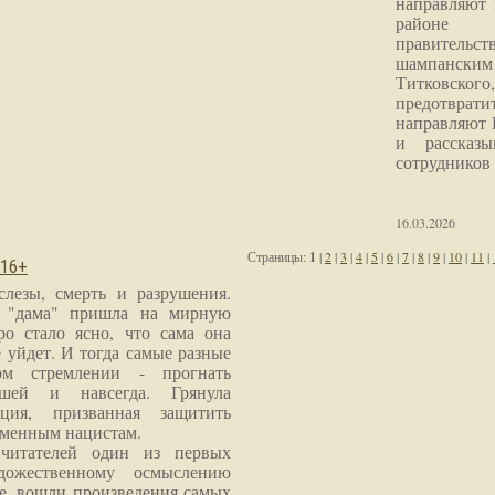
направляют 
районе 
правитель
шампанским 
Титковског
предотврат
направляют 
и рассказы
сотрудников
16.03.2026
Страницы:
1
|
2
|
3
|
4
|
5
|
6
|
7
|
8
|
9
|
10
|
11
|
 16+
слезы, смерть и разрушения.
я "дама" пришла на мирную
ро стало ясно, что сама она
 уйдет. И тогда самые разные
м стремлении - прогнать
шей и навсегда. Грянула
ция, призванная защитить
еменным нацистам.
читателей один из первых
дожественному осмыслению
е, вошли произведения самых