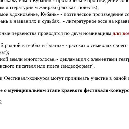
асскажу вам о Кубани» - прозаическое произведение соб
м литературным жанрам (рассказ, повесть);
мое вдохновенье, Кубань» - поэтическое произведение с
ань в названиях и судьбах» - литературное эссе на краев
для во
рные первенства проводятся по двум номинациям
й родной в гербах и флагах» - рассказ о символах своег
ат);
ной земли многоголосье»- декламация с элементами теа
нского писателя или поэта (видеоформат).
и Фестиваля-конкурса могут принимать участие в одной 
е о муниципальном этапе краевого фестиваля-конкур
2