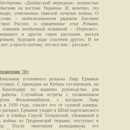
Нестеренко «Донбасский меридиан» полностью
бытиям на востоке Украины. И, конечно, это
людях, отмеченных тяжелой печатью войны. О
ссиян – мобилизованном рядовом Евгении
Герое России, о священнике отце Романе,
, взявшем необычный позывной – «Пересвет».
вершают и другие герои рассказов, рискуя
ровьем, будущим ради спасения других. И не
нет, а просто потому, что все они – русские!..
правлении. 18+
Начальник уголовного розыска Лавр Ермаков
тставку. С приходом на Кубань гитлеровцев, он
 Краснодаре по заданию руководства, для
 работы. Случайная встреча с полковником
ртом Фельзенмайером, с которым Лавр
я в 1920 году, спасает его от газовой камеры.
о раскрыт, Ермаков уходит в Штаб партизанского
дит и убийца Сергей Титковский, сбежавший в
ь войны из Гродненской тюрьмы, поступает в
анду. После окончания разведшколы его