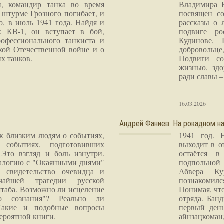
и, командир танка во время
Владимира 
 штурме Грозного погибает, и
посвящен со
о, в июль 1941 года. Найдя и
рассказы о 
к КВ-1, он вступает в бой,
подвиге ро
рофессионального танкиста и
Кудинове, 
кой Отечественной войне и о
добровольце
х танков.
Подвиги со
жизнью, здо
ради славы – 
16.03.2026
Андрей Фаниев. На рокадном на
 к близким людям о событиях,
1941 год. 
 событиях, подготовивших
выходит в о
Это взгляд и боль изнутри.
остаётся в
налогию с "Окаянными днями"
подпольной
 свидетельство очевидца и
Абвера Ку
чайшей трагедии русской
познакомилс
таба. Возможно ли исцеление
Понимая, чт
го сознания"? Реально ли
отряда. Бан
Такие и подобные вопросы
первый ден
ероятной книги.
айнзацком