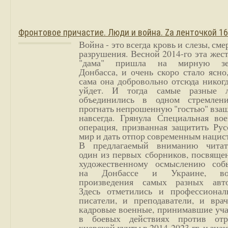
Фронтовое причастие. Люди и война. Zа ленточкой 1
Война - это всегда кровь и слезы, сме
разрушения. Весной 2014-го эта жес
"дама" пришла на мирную з
Донбасса, и очень скоро стало ясно
сама она добровольно отсюда никог
уйдет. И тогда самые разные 
объединились в одном стремлен
прогнать непрошенную "гостью" вза
навсегда. Грянула Специальная вое
операция, призванная защитить Рус
мир и дать отпор современным нацис
В предлагаемый вниманию читат
один из первых сборников, посвяще
художественному осмыслению соб
на Донбассе и Украине, во
произведения самых разных авто
Здесь отметились и профессионал
писатели, и преподаватели, и врач
кадровые военные, принимавшие уча
в боевых действиях против отр
киевской хунты в 2014-2023 гг. и зн