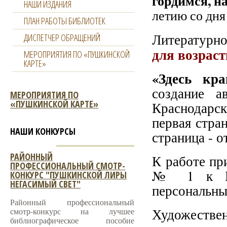
гордимся, н
НАШИ ИЗДАНИЯ
летию со дня
ПЛАН РАБОТЫ БИБЛИОТЕК
Литературн
ДИСПЕТЧЕР ОБРАЩЕНИЙ
для возраст
МЕРОПРИЯТИЯ ПО «ПУШКИНСКОЙ
КАРТЕ»
«Здесь кр
создание а
МЕРОПРИЯТИЯ ПО
«ПУШКИНСКОЙ КАРТЕ»
Краснодарс
первая стра
НАШИ КОНКУРСЫ
страница - о
РАЙОННЫЙ
К работе пр
ПРОФЕССИОНАЛЬНЫЙ СМОТР-
№ 1 к Пол
КОНКУРС "ПУШКИНСКОЙ ЛИРЫ
НЕГАСИМЫЙ СВЕТ"
персональны
Районный профессиональный
Художествен
смотр-конкурс на лучшее
библиографическое пособие