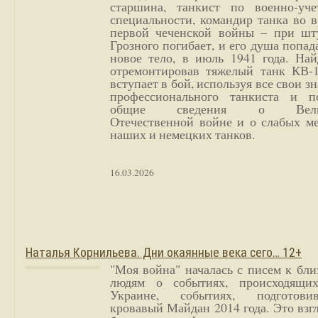
старшина, танкист по военно-уче
специальности, командир танка во 
первой чеченской войны – при шт
Грозного погибает, и его душа попад
новое тело, в июль 1941 года. Най
отремонтировав тяжелый танк КВ-1
вступает в бой, используя все свои з
профессионального танкиста и п
общие сведения о Вели
Отечественной войне и о слабых ме
наших и немецких танков.
16.03.2026
Наталья Корнильева. Дни окаянные века сего… 12+
"Моя война" началась с писем к бл
людям о событиях, происходящи
Украине, событиях, подготови
кровавый Майдан 2014 года. Это взг