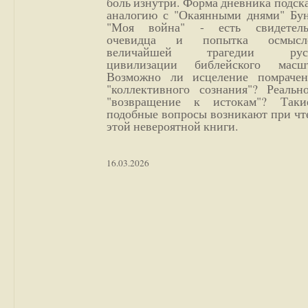
боль изнутри. Форма дневника подск
аналогию с "Окаянными днями" Бун
"Моя война" - есть свидетель
очевидца и попытка осмысл
величайшей трагедии русс
цивилизации библейского масшт
Возможно ли исцеление помрачен
"коллективного сознания"? Реальн
"возвращение к истокам"? Так
подобные вопросы возникают при чт
этой невероятной книги.
16.03.2026