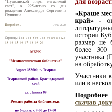
для возраст
"Пушкинской лиры негасимый
свет", к 225-летию со дня
рождения Александра Сергеевича
«Краше мест
Пушкина
край»
- онл
Подробнее...
04.03.2024
литературны
истории Куб
Страницы:
1
|
2
|
3
|
4
|
5
|
6
|
7
|
8
|
9
|
10
|
11
|
12
|
размер не 
13
|
14
|
15
|
16
|
17
|
18
|
19
|
20
более 300 
МБУК
участника (
"Межпоселенческая библиотека"
на обработк
Адрес: 353500, г. Темрюк
Участники к
Темрюкский район, Краснодарский
или в неско
край
ул. Ленина 88
Подробнее 
скачав док
Режим работы библиотеки:
по будням: с 9-00 до 19-00