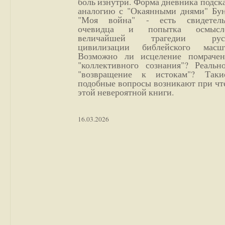
боль изнутри. Форма дневника подск
аналогию с "Окаянными днями" Бун
"Моя война" - есть свидетель
очевидца и попытка осмысл
величайшей трагедии русс
цивилизации библейского масшт
Возможно ли исцеление помрачен
"коллективного сознания"? Реальн
"возвращение к истокам"? Так
подобные вопросы возникают при чт
этой невероятной книги.
16.03.2026