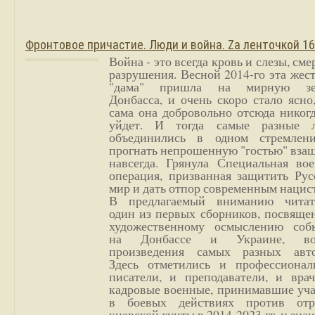
Фронтовое причастие. Люди и война. Zа ленточкой 1
Война - это всегда кровь и слезы, сме
разрушения. Весной 2014-го эта жес
"дама" пришла на мирную з
Донбасса, и очень скоро стало ясно
сама она добровольно отсюда никог
уйдет. И тогда самые разные 
объединились в одном стремлен
прогнать непрошенную "гостью" вза
навсегда. Грянула Специальная вое
операция, призванная защитить Рус
мир и дать отпор современным нацис
В предлагаемый вниманию читат
один из первых сборников, посвяще
художественному осмыслению соб
на Донбассе и Украине, во
произведения самых разных авто
Здесь отметились и профессионал
писатели, и преподаватели, и врач
кадровые военные, принимавшие уча
в боевых действиях против отр
киевской хунты в 2014-2023 гг. и зн