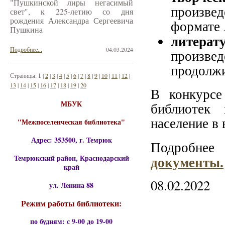
"Пушкинской лиры негасимый
произве
свет", к 225-летию со дня
рождения Александра Сергеевича
формате 
Пушкина
литерат
Подробнее...
04.03.2024
произв
продолжи
Страницы:
1
|
2
|
3
|
4
|
5
|
6
|
7
|
8
|
9
|
10
|
11
|
12
|
13
|
14
|
15
|
16
|
17
|
18
|
19
|
20
В конкурсе
МБУК
библиотек 
население в 
"Межпоселенческая библиотека"
Адрес: 353500, г. Темрюк
Подробнее
документы.
Темрюкский район, Краснодарский
край
08.02.2022
ул. Ленина 88
Режим работы библиотеки:
по будням: с 9-00 до 19-00