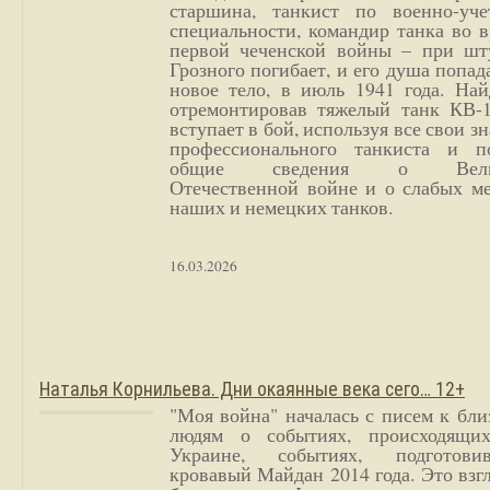
старшина, танкист по военно-уче
специальности, командир танка во 
первой чеченской войны – при шт
Грозного погибает, и его душа попад
новое тело, в июль 1941 года. Най
отремонтировав тяжелый танк КВ-1
вступает в бой, используя все свои з
профессионального танкиста и п
общие сведения о Вели
Отечественной войне и о слабых ме
наших и немецких танков.
16.03.2026
Наталья Корнильева. Дни окаянные века сего… 12+
"Моя война" началась с писем к бл
людям о событиях, происходящи
Украине, событиях, подготови
кровавый Майдан 2014 года. Это взг