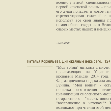
военно-учетной специальност
первой чеченской войны – при
его душа попадает в новое тел
отремонтировав тяжелый тан
используя все свои знания п
помня общие сведения о Вели
слабых местах наших и немецки
16.03.2026
Наталья Корнильева. Дни окаянные века сего… 12+
"Моя война" началась с писем
происходящих на Украине,
кровавый Майдан 2014 года. 
Форма дневника подсказала а
Бунина. "Моя война" - есть
попытка осмысления вели
цивилизации библейского масш
помраченного "коллективно
"возвращение к истокам"? 
возникают при чтении этой нев