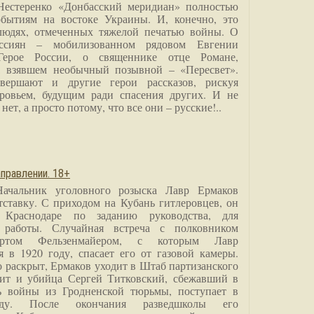
Нестеренко «Донбасский меридиан» полностью
бытиям на востоке Украины. И, конечно, это
людях, отмеченных тяжелой печатью войны. О
ссиян – мобилизованном рядовом Евгении
Герое России, о священнике отце Романе,
, взявшем необычный позывной – «Пересвет».
вершают и другие герои рассказов, рискуя
ровьем, будущим ради спасения других. И не
нет, а просто потому, что все они – русские!..
правлении. 18+
Начальник уголовного розыска Лавр Ермаков
тставку. С приходом на Кубань гитлеровцев, он
 Краснодаре по заданию руководства, для
 работы. Случайная встреча с полковником
ртом Фельзенмайером, с которым Лавр
я в 1920 году, спасает его от газовой камеры.
о раскрыт, Ермаков уходит в Штаб партизанского
дит и убийца Сергей Титковский, сбежавший в
ь войны из Гродненской тюрьмы, поступает в
анду. После окончания разведшколы его