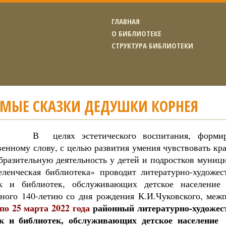
ГЛАВНАЯ
О БИБЛИОТЕКЕ
СТРУКТУРА БИБЛИОТЕКИ
МЫЕ СКАЗКИ ДЕДУШКИ КОРНЕЯ
х эстетического воспитания, формирова
венному слову, с целью развития умения чувствовать кр
образительную деятельность у детей и подростков муни
ленческая библиотека» проводит литературно-художес
ек и библиотек, обслуживающих детское населени
ного 140-летию со дня рождения К.И.Чуковского, меж
по 25 марта 2022 года
районный литературно-художес
ек и библиотек, обслуживающих детское населени