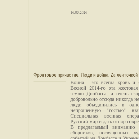
16.03.2026
Фронтовое причастие. Люди и война. Zа ленточкой
Война - это всегда кровь и 
Весной 2014-го эта жестока
землю Донбасса, и очень ско
добровольно отсюда никогда не
люди объединились в одно
непрошенную "гостью" вза
Специальная военная опера
Русский мир и дать отпор совр
В предлагаемый вниманию 
сборников, посвященных ху
событий на Донбассе и Украин