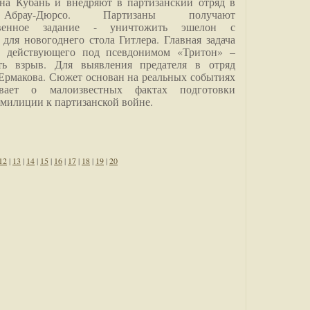
на Кубань и внедряют в партизанский отряд в
Абрау-Дюрсо. Партизаны получают
ственное задание - уничтожить эшелон с
для новогоднего стола Гитлера. Главная задача
о, действующего под псевдонимом «Тритон» –
ить взрыв. Для выявления предателя в отряд
Ермакова. Сюжет основан на реальных событиях
вает о малоизвестных фактах подготовки
 милиции к партизанской войне.
12
|
13
|
14
|
15
|
16
|
17
|
18
|
19
|
20