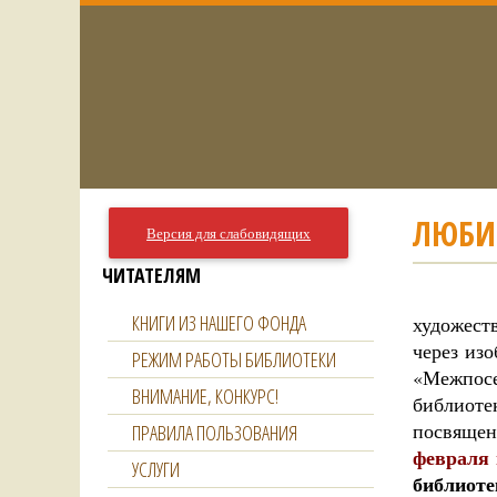
ЛЮБИ
Версия для слабовидящих
ЧИТАТЕЛЯМ
В целя
КНИГИ ИЗ НАШЕГО ФОНДА
художест
через из
РЕЖИМ РАБОТЫ БИБЛИОТЕКИ
«Межпосе
ВНИМАНИЕ, КОНКУРС!
библиот
посвящен
ПРАВИЛА ПОЛЬЗОВАНИЯ
февраля 
УСЛУГИ
библиот