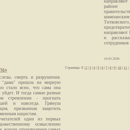
направляют 
районе 
правитель
шампанским 
Титковског
предотврат
направляют 
и рассказы
сотрудников
16.03.2026
Страницы:
1
|
2
|
3
|
4
|
5
|
6
|
7
|
8
|
9
|
10
|
11
|
 16+
слезы, смерть и разрушения.
я "дама" пришла на мирную
ро стало ясно, что сама она
 уйдет. И тогда самые разные
м стремлении - прогнать
шей и навсегда. Грянула
ция, призванная защитить
еменным нацистам.
читателей один из первых
дожественному осмыслению
е, вошли произведения самых