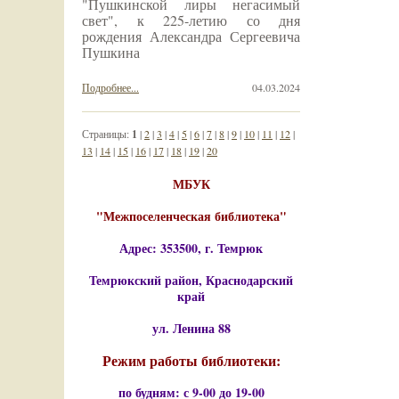
"Пушкинской лиры негасимый
свет", к 225-летию со дня
рождения Александра Сергеевича
Пушкина
Подробнее...
04.03.2024
Страницы:
1
|
2
|
3
|
4
|
5
|
6
|
7
|
8
|
9
|
10
|
11
|
12
|
13
|
14
|
15
|
16
|
17
|
18
|
19
|
20
МБУК
"Межпоселенческая библиотека"
Адрес: 353500, г. Темрюк
Темрюкский район, Краснодарский
край
ул. Ленина 88
Режим работы библиотеки:
по будням: с 9-00 до 19-00