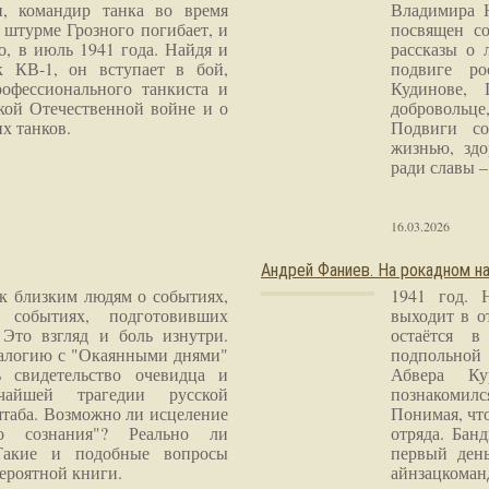
и, командир танка во время
Владимира 
 штурме Грозного погибает, и
посвящен со
о, в июль 1941 года. Найдя и
рассказы о 
к КВ-1, он вступает в бой,
подвиге ро
рофессионального танкиста и
Кудинове, 
кой Отечественной войне и о
добровольце
х танков.
Подвиги со
жизнью, здо
ради славы – 
16.03.2026
Андрей Фаниев. На рокадном на
 к близким людям о событиях,
1941 год. 
 событиях, подготовивших
выходит в о
Это взгляд и боль изнутри.
остаётся в
налогию с "Окаянными днями"
подпольной
 свидетельство очевидца и
Абвера Ку
чайшей трагедии русской
познакомилс
таба. Возможно ли исцеление
Понимая, чт
го сознания"? Реально ли
отряда. Бан
Такие и подобные вопросы
первый ден
ероятной книги.
айнзацком