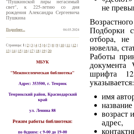
"Пушкинской лиры негасимый
не превы
свет", к 225-летию со дня
рождения Александра Сергеевича
Пушкина
Возрастног
Подборки с
Подробнее...
04.03.2024
отбора, не
новелла, ста
Страницы:
1
|
2
|
3
|
4
|
5
|
6
|
7
|
8
|
9
|
10
|
11
|
12
|
13
|
14
|
15
|
16
|
17
|
18
|
19
|
20
Работы при
МБУК
документа 
шрифта 12
"Межпоселенческая библиотека"
указывается
Адрес: 353500, г. Темрюк
Темрюкский район, Краснодарский
имя авто
край
название
ул. Ленина 88
возраст 
адрес,
Режим работы библиотеки:
контактн
по будням: с 9-00 до 19-00