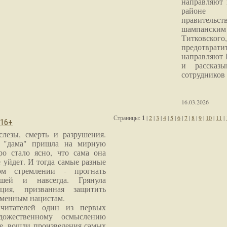
направляют 
районе 
правитель
шампанским 
Титковског
предотврат
направляют 
и рассказы
сотрудников
16.03.2026
Страницы:
1
|
2
|
3
|
4
|
5
|
6
|
7
|
8
|
9
|
10
|
11
|
 16+
слезы, смерть и разрушения.
я "дама" пришла на мирную
ро стало ясно, что сама она
 уйдет. И тогда самые разные
м стремлении - прогнать
шей и навсегда. Грянула
ция, призванная защитить
еменным нацистам.
читателей один из первых
дожественному осмыслению
е, вошли произведения самых