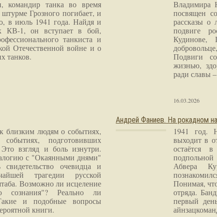
и, командир танка во время
Владимира 
 штурме Грозного погибает, и
посвящен со
о, в июль 1941 года. Найдя и
рассказы о 
к КВ-1, он вступает в бой,
подвиге ро
рофессионального танкиста и
Кудинове, 
кой Отечественной войне и о
добровольце
х танков.
Подвиги со
жизнью, здо
ради славы – 
16.03.2026
Андрей Фаниев. На рокадном на
 к близким людям о событиях,
1941 год. 
 событиях, подготовивших
выходит в о
Это взгляд и боль изнутри.
остаётся в
налогию с "Окаянными днями"
подпольной
 свидетельство очевидца и
Абвера Ку
чайшей трагедии русской
познакомилс
таба. Возможно ли исцеление
Понимая, чт
го сознания"? Реально ли
отряда. Бан
Такие и подобные вопросы
первый ден
ероятной книги.
айнзацком