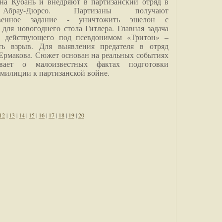
на Кубань и внедряют в партизанский отряд в
Абрау-Дюрсо. Партизаны получают
ственное задание - уничтожить эшелон с
для новогоднего стола Гитлера. Главная задача
о, действующего под псевдонимом «Тритон» –
ить взрыв. Для выявления предателя в отряд
Ермакова. Сюжет основан на реальных событиях
вает о малоизвестных фактах подготовки
 милиции к партизанской войне.
12
|
13
|
14
|
15
|
16
|
17
|
18
|
19
|
20