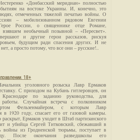
Нестеренко «Донбасский меридиан» полностью
бытиям на востоке Украины. И, конечно, это
людях, отмеченных тяжелой печатью войны. О
ссиян – мобилизованном рядовом Евгении
Герое России, о священнике отце Романе,
, взявшем необычный позывной – «Пересвет».
вершают и другие герои рассказов, рискуя
ровьем, будущим ради спасения других. И не
нет, а просто потому, что все они – русские!..
правлении. 18+
Начальник уголовного розыска Лавр Ермаков
тставку. С приходом на Кубань гитлеровцев, он
 Краснодаре по заданию руководства, для
 работы. Случайная встреча с полковником
ртом Фельзенмайером, с которым Лавр
я в 1920 году, спасает его от газовой камеры.
о раскрыт, Ермаков уходит в Штаб партизанского
дит и убийца Сергей Титковский, сбежавший в
ь войны из Гродненской тюрьмы, поступает в
анду. После окончания разведшколы его