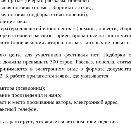
ая проза» (очерки, рассказы, новеллы);
ьшая поэзия» (поэмы, сборники стихов);
ая поэзия» (подборка стихотворений);
лицистика» ;
ература для детей и юношества» (романы, повести, сбор
орки стихов и рассказы, ориентированные на юного чита
ют» (произведения авторов, возраст которых не превышае
ого ценза для участников фестиваля нет. Подборки с
не должны превышать 300 строк. Рассказ, новелла, стат
ринимаются в электронном виде в формате документ
. К работе прилагается заявка, где указывается:
автора (псевдоним);
ание произведения и жанр;
аст и место проживания автора, электронный адрес,
актный телефон.
ь гарантирует, что является автором произведения.