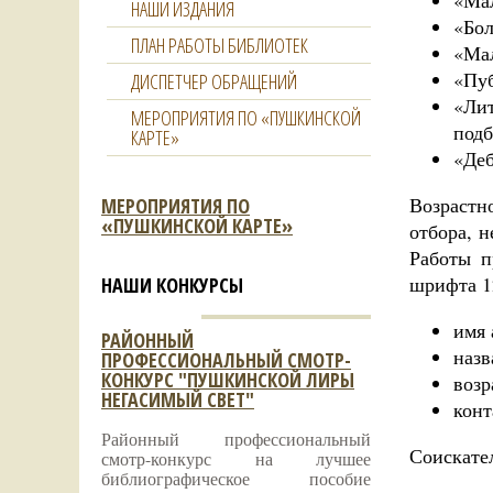
«Мал
НАШИ ИЗДАНИЯ
«Бол
ПЛАН РАБОТЫ БИБЛИОТЕК
«Мал
«Пуб
ДИСПЕТЧЕР ОБРАЩЕНИЙ
«Лит
МЕРОПРИЯТИЯ ПО «ПУШКИНСКОЙ
подб
КАРТЕ»
«Деб
Возрастн
МЕРОПРИЯТИЯ ПО
«ПУШКИНСКОЙ КАРТЕ»
отбора, 
Работы п
шрифта 12
НАШИ КОНКУРСЫ
имя 
РАЙОННЫЙ
назв
ПРОФЕССИОНАЛЬНЫЙ СМОТР-
КОНКУРС "ПУШКИНСКОЙ ЛИРЫ
возр
НЕГАСИМЫЙ СВЕТ"
конт
Районный профессиональный
Соискател
смотр-конкурс на лучшее
библиографическое пособие