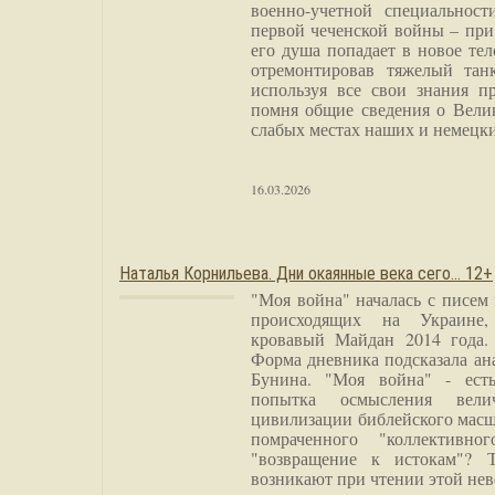
военно-учетной специальност
первой чеченской войны – при
его душа попадает в новое тел
отремонтировав тяжелый тан
используя все свои знания п
помня общие сведения о Вели
слабых местах наших и немецки
16.03.2026
Наталья Корнильева. Дни окаянные века сего… 12+
"Моя война" началась с писем
происходящих на Украине,
кровавый Майдан 2014 года. 
Форма дневника подсказала а
Бунина. "Моя война" - есть
попытка осмысления вели
цивилизации библейского масш
помраченного "коллективно
"возвращение к истокам"? 
возникают при чтении этой нев