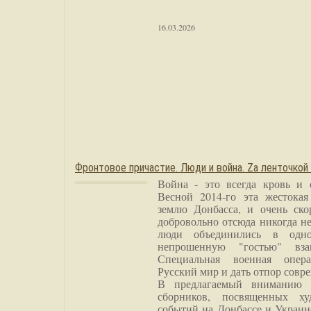
16.03.2026
Фронтовое причастие. Люди и война. Zа ленточкой
Война - это всегда кровь и 
Весной 2014-го эта жестока
землю Донбасса, и очень ско
добровольно отсюда никогда не
люди объединились в одно
непрошенную "гостью" вза
Специальная военная опера
Русский мир и дать отпор совр
В предлагаемый вниманию 
сборников, посвященных ху
событий на Донбассе и Украин