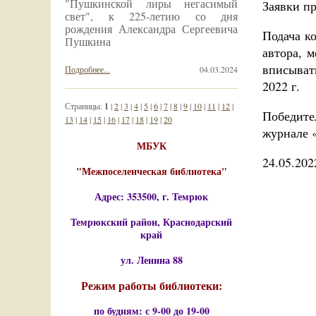
"Пушкинской лиры негасимый
Заявки пр
свет", к 225-летию со дня
рождения Александра Сергеевича
Подача к
Пушкина
автора, 
вписывать
Подробнее...
04.03.2024
2022 г.
Страницы:
1
|
2
|
3
|
4
|
5
|
6
|
7
|
8
|
9
|
10
|
11
|
12
|
Победите
13
|
14
|
15
|
16
|
17
|
18
|
19
|
20
журнале 
МБУК
24.05.202
"Межпоселенческая библиотека"
Адрес: 353500, г. Темрюк
Темрюкский район, Краснодарский
край
ул. Ленина 88
Режим работы библиотеки:
по будням: с 9-00 до 19-00