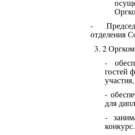
осуще
Оргко
- Председ
отделения С
2 Оргком
- обес
гостей 
участия,
- обесп
для дипл
- заним
конкурс.