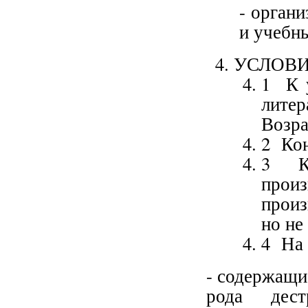
- орган
и учебн
УСЛОВИ
1 К у
литер
Возра
2 Кон
3 К 
про
произ
но не
4 На 
- содержащи
рода дест