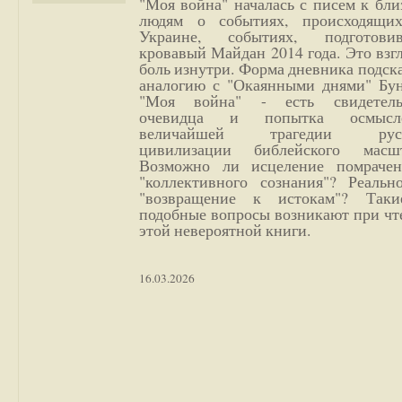
"Моя война" началась с писем к бл
людям о событиях, происходящи
Украине, событиях, подготови
кровавый Майдан 2014 года. Это взг
боль изнутри. Форма дневника подск
аналогию с "Окаянными днями" Бун
"Моя война" - есть свидетель
очевидца и попытка осмысл
величайшей трагедии русс
цивилизации библейского масшт
Возможно ли исцеление помрачен
"коллективного сознания"? Реальн
"возвращение к истокам"? Так
подобные вопросы возникают при чт
этой невероятной книги.
16.03.2026