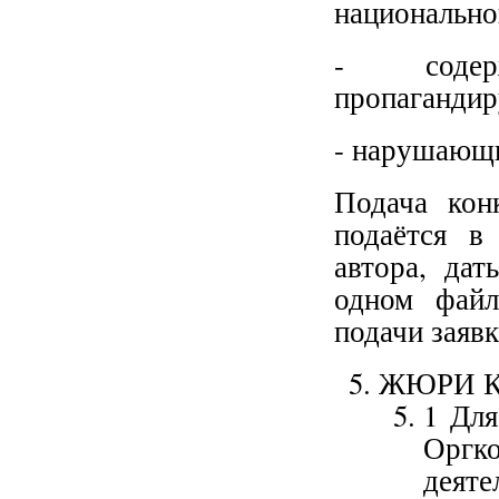
национально
- содер
пропагандир
- нарушающи
Подача кон
подаётся в
автора, да
одном файл
подачи заяв
ЖЮРИ 
1 Для
Оргк
деят