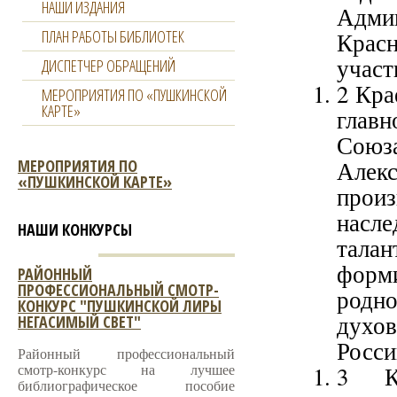
НАШИ ИЗДАНИЯ
Адм
ПЛАН РАБОТЫ БИБЛИОТЕК
Красн
участ
ДИСПЕТЧЕР ОБРАЩЕНИЙ
2 Кра
МЕРОПРИЯТИЯ ПО «ПУШКИНСКОЙ
КАРТЕ»
глав
Союз
МЕРОПРИЯТИЯ ПО
Алек
«ПУШКИНСКОЙ КАРТЕ»
произ
насл
НАШИ КОНКУРСЫ
тала
форми
РАЙОННЫЙ
ПРОФЕССИОНАЛЬНЫЙ СМОТР-
родно
КОНКУРС "ПУШКИНСКОЙ ЛИРЫ
духов
НЕГАСИМЫЙ СВЕТ"
Росси
Районный профессиональный
смотр-конкурс на лучшее
3 Ко
библиографическое пособие