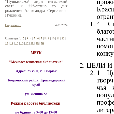
про
"Пушкинской лиры негасимый
свет", к 225-летию со дня
Крас
рождения Александра Сергеевича
огран
Пушкина
4 Сп
Подробнее...
04.03.2024
благ
част
Страницы:
1
|
2
|
3
|
4
|
5
|
6
|
7
|
8
|
9
|
10
|
11
|
12
|
13
|
14
|
15
|
16
|
17
|
18
|
19
|
20
помощ
конку
МБУК
"Межпоселенческая библиотека"
ЦЕЛИ И
1 Це
Адрес: 353500, г. Темрюк
творч
Темрюкский район, Краснодарский
край
чья 
попул
ул. Ленина 88
проф
Режим работы библиотеки:
лите
по будням: с 9-00 до 19-00