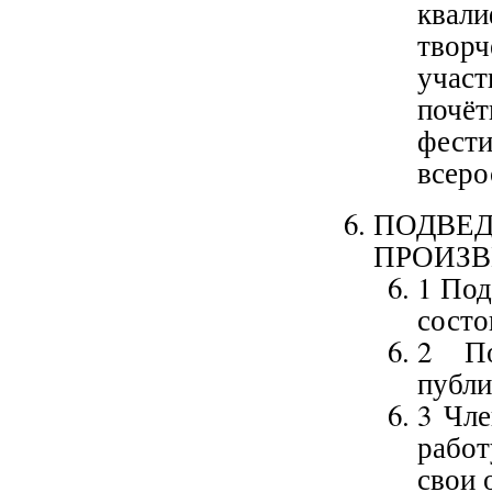
квал
твор
участ
почё
фес
всеро
ПОДВЕД
ПРОИЗВ
1 Под
состо
2 По
публи
3 Чл
работ
свои 