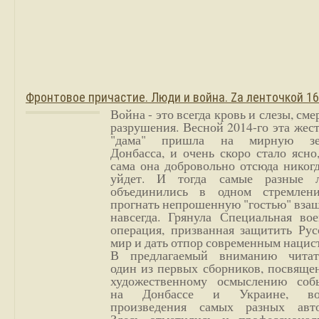
Фронтовое причастие. Люди и война. Zа ленточкой 1
Война - это всегда кровь и слезы, сме
разрушения. Весной 2014-го эта жес
"дама" пришла на мирную з
Донбасса, и очень скоро стало ясно
сама она добровольно отсюда никог
уйдет. И тогда самые разные 
объединились в одном стремлен
прогнать непрошенную "гостью" вза
навсегда. Грянула Специальная вое
операция, призванная защитить Рус
мир и дать отпор современным нацис
В предлагаемый вниманию читат
один из первых сборников, посвяще
художественному осмыслению соб
на Донбассе и Украине, во
произведения самых разных авто