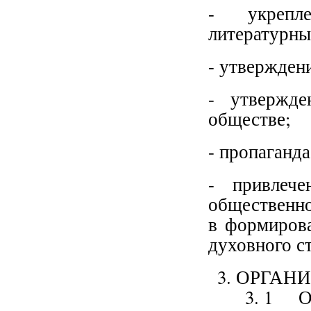
- укрепл
литературны
- утверждени
- утвержде
обществе;
- пропаганд
- привлече
общественно
в формиров
духовного с
ОРГАН
1 Ор