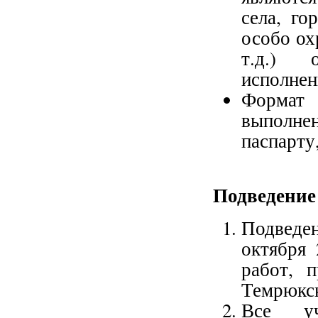
села, го
особо ох
т.д.) о
исполнен
Формат
выполне
паспарту
Подведение
Подведен
октября 
работ, 
Темрюкск
Все уч