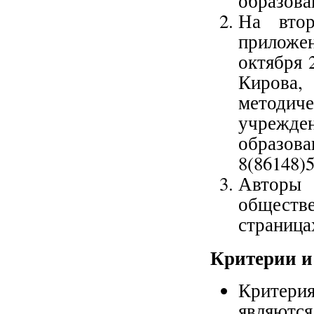
образова
На втор
приложен
октября 2
Кирова,
методич
учрежд
образов
8(86148)5
Авторы
обществ
страница
Критерии и
Критери
являются