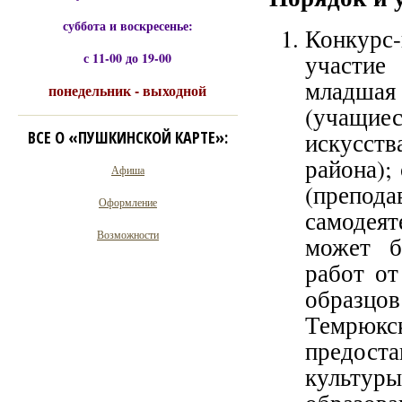
суббота и воскресенье:
Конкурс
с 11-00 до 19-00
участие
младшая
понедельник - выходной
(учащиес
ВСЕ О «ПУШКИНСКОЙ КАРТЕ»:
искусст
района);
Афиша
(препо
Оформление
самодеят
Возможности
может б
работ от
образцо
Темрюкс
предост
культуры