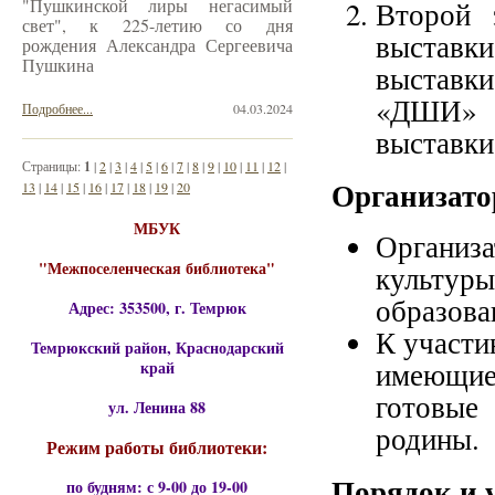
"Пушкинской лиры негасимый
Второй 
свет", к 225-летию со дня
выставк
рождения Александра Сергеевича
Пушкина
выставк
«ДШИ» г
Подробнее...
04.03.2024
выставки
Страницы:
1
|
2
|
3
|
4
|
5
|
6
|
7
|
8
|
9
|
10
|
11
|
12
|
Организато
13
|
14
|
15
|
16
|
17
|
18
|
19
|
20
МБУК
Организ
"Межпоселенческая библиотека"
культу
образова
Адрес: 353500, г. Темрюк
К участи
Темрюкский район, Краснодарский
имеющие
край
готовы
ул. Ленина 88
родины.
Режим работы библиотеки:
Порядок и 
по будням: с 9-00 до 19-00