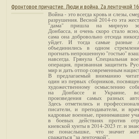
Фронтовое причастие. Люди и война. Zа ленточкой 1
Война - это всегда кровь и слезы, сме
разрушения. Весной 2014-го эта жес
"дама" пришла на мирную з
Донбасса, и очень скоро стало ясно
сама она добровольно отсюда никог
уйдет. И тогда самые разные 
объединились в одном стремлен
прогнать непрошенную "гостью" вза
навсегда. Грянула Специальная вое
операция, призванная защитить Рус
мир и дать отпор современным нацис
В предлагаемый вниманию читат
один из первых сборников, посвяще
художественному осмыслению соб
на Донбассе и Украине, во
произведения самых разных авто
Здесь отметились и профессионал
писатели, и преподаватели, и врач
кадровые военные, принимавшие уча
в боевых действиях против отр
киевской хунты в 2014-2023 гг. и зн
не понаслышке, что значит жи
сражаться "за ленточкой".