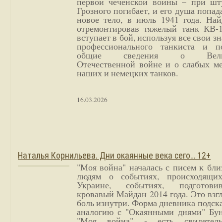
первой чеченской войны – при шт
Грозного погибает, и его душа попад
новое тело, в июль 1941 года. Най
отремонтировав тяжелый танк КВ-1
вступает в бой, используя все свои з
профессионального танкиста и п
общие сведения о Вели
Отечественной войне и о слабых ме
наших и немецких танков.
16.03.2026
Наталья Корнильева. Дни окаянные века сего… 12+
"Моя война" началась с писем к бл
людям о событиях, происходящи
Украине, событиях, подготови
кровавый Майдан 2014 года. Это взг
боль изнутри. Форма дневника подск
аналогию с "Окаянными днями" Бун
"Моя война" - есть свидетель