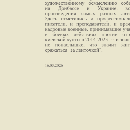
художественному осмыслению соб
на Донбассе и Украине, во
произведения самых разных авто
Здесь отметились и профессионал
писатели, и преподаватели, и врач
кадровые военные, принимавшие уча
в боевых действиях против отр
киевской хунты в 2014-2023 гг. и зн
не понаслышке, что значит жи
сражаться "за ленточкой".
16.03.2026