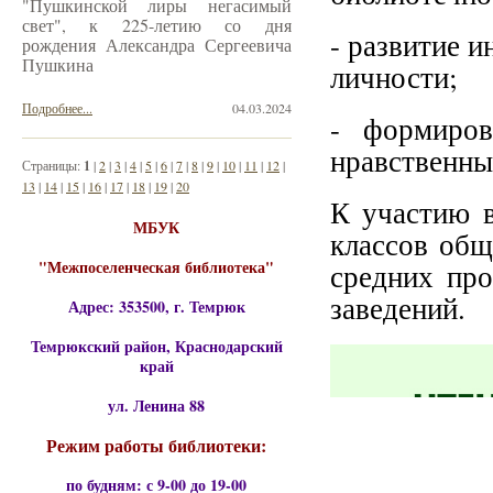
"Пушкинской лиры негасимый
свет", к 225-летию со дня
- развитие и
рождения Александра Сергеевича
Пушкина
личности;
Подробнее...
04.03.2024
- формиров
нравственны
Страницы:
1
|
2
|
3
|
4
|
5
|
6
|
7
|
8
|
9
|
10
|
11
|
12
|
13
|
14
|
15
|
16
|
17
|
18
|
19
|
20
К участию в
МБУК
классов общ
"Межпоселенческая библиотека"
средних пр
заведений.
Адрес: 353500, г. Темрюк
Темрюкский район, Краснодарский
край
ул. Ленина 88
Режим работы библиотеки:
по будням: с 9-00 до 19-00