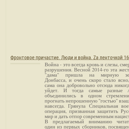
Фронтовое причастие. Люди и война. Zа ленточкой 1
Война - это всегда кровь и слезы, сме
разрушения. Весной 2014-го эта жес
"дама" пришла на мирную з
Донбасса, и очень скоро стало ясно
сама она добровольно отсюда никог
уйдет. И тогда самые разные 
объединились в одном стремлен
прогнать непрошенную "гостью" вза
навсегда. Грянула Специальная вое
операция, призванная защитить Рус
мир и дать отпор современным нацис
В предлагаемый вниманию читат
один из первых сборников, посвяще