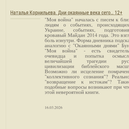
Наталья Корнильева. Дни окаянные века сего… 12+
"Моя война" началась с писем к бл
людям о событиях, происходящи
Украине, событиях, подготови
кровавый Майдан 2014 года. Это взг
боль изнутри. Форма дневника подск
аналогию с "Окаянными днями" Бун
"Моя война" - есть свидетель
очевидца и попытка осмысл
величайшей трагедии русс
цивилизации библейского масшт
Возможно ли исцеление помрачен
"коллективного сознания"? Реальн
"возвращение к истокам"? Так
подобные вопросы возникают при чт
этой невероятной книги.
16.03.2026