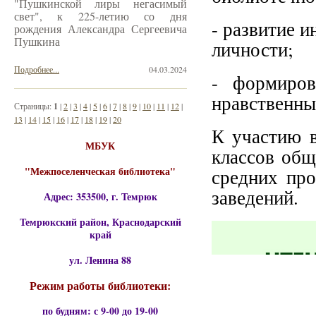
"Пушкинской лиры негасимый
свет", к 225-летию со дня
- развитие и
рождения Александра Сергеевича
Пушкина
личности;
Подробнее...
04.03.2024
- формиров
нравственны
Страницы:
1
|
2
|
3
|
4
|
5
|
6
|
7
|
8
|
9
|
10
|
11
|
12
|
13
|
14
|
15
|
16
|
17
|
18
|
19
|
20
К участию в
МБУК
классов общ
"Межпоселенческая библиотека"
средних пр
заведений.
Адрес: 353500, г. Темрюк
Темрюкский район, Краснодарский
край
ул. Ленина 88
Режим работы библиотеки:
по будням: с 9-00 до 19-00