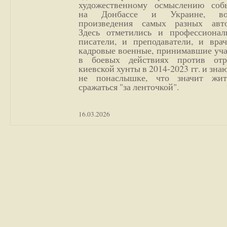
художественному осмыслению соб
на Донбассе и Украине, во
произведения самых разных авто
Здесь отметились и профессионал
писатели, и преподаватели, и врач
кадровые военные, принимавшие уча
в боевых действиях против отр
киевской хунты в 2014-2023 гг. и зн
не понаслышке, что значит жи
сражаться "за ленточкой".
16.03.2026