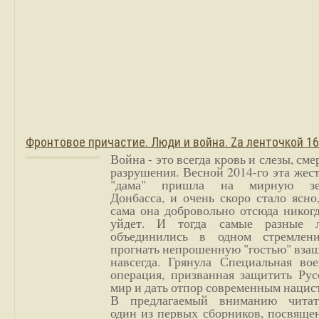
Фронтовое причастие. Люди и война. Zа ленточкой 1
Война - это всегда кровь и слезы, сме
разрушения. Весной 2014-го эта жес
"дама" пришла на мирную з
Донбасса, и очень скоро стало ясно
сама она добровольно отсюда никог
уйдет. И тогда самые разные 
объединились в одном стремлен
прогнать непрошенную "гостью" вза
навсегда. Грянула Специальная вое
операция, призванная защитить Рус
мир и дать отпор современным нацис
В предлагаемый вниманию читат
один из первых сборников, посвяще