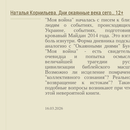
Наталья Корнильева. Дни окаянные века сего… 12+
"Моя война" началась с писем к бл
людям о событиях, происходящи
Украине, событиях, подготови
кровавый Майдан 2014 года. Это взг
боль изнутри. Форма дневника подск
аналогию с "Окаянными днями" Бун
"Моя война" - есть свидетель
очевидца и попытка осмысл
величайшей трагедии русс
цивилизации библейского масшт
Возможно ли исцеление помрачен
"коллективного сознания"? Реальн
"возвращение к истокам"? Так
подобные вопросы возникают при чт
этой невероятной книги.
16.03.2026