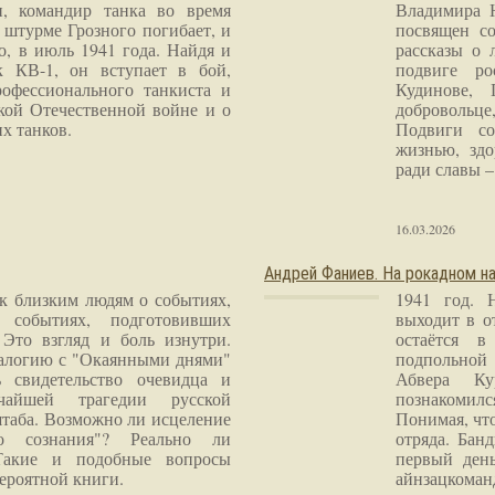
и, командир танка во время
Владимира 
 штурме Грозного погибает, и
посвящен со
о, в июль 1941 года. Найдя и
рассказы о 
к КВ-1, он вступает в бой,
подвиге ро
рофессионального танкиста и
Кудинове, 
кой Отечественной войне и о
добровольце
х танков.
Подвиги со
жизнью, здо
ради славы – 
16.03.2026
Андрей Фаниев. На рокадном на
 к близким людям о событиях,
1941 год. 
 событиях, подготовивших
выходит в о
Это взгляд и боль изнутри.
остаётся в
налогию с "Окаянными днями"
подпольной
 свидетельство очевидца и
Абвера Ку
чайшей трагедии русской
познакомилс
таба. Возможно ли исцеление
Понимая, чт
го сознания"? Реально ли
отряда. Бан
Такие и подобные вопросы
первый ден
ероятной книги.
айнзацком