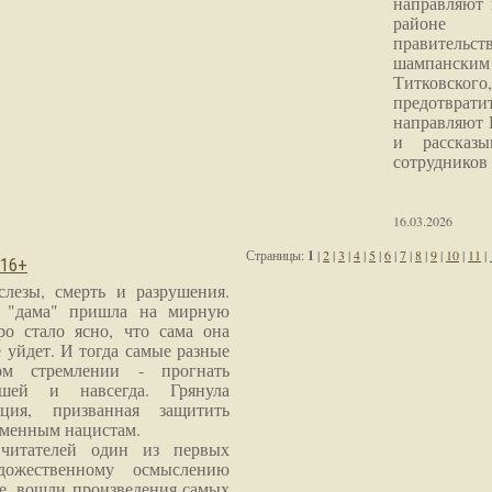
направляют 
районе 
правитель
шампанским 
Титковског
предотврат
направляют 
и рассказы
сотрудников
16.03.2026
Страницы:
1
|
2
|
3
|
4
|
5
|
6
|
7
|
8
|
9
|
10
|
11
|
 16+
слезы, смерть и разрушения.
я "дама" пришла на мирную
ро стало ясно, что сама она
 уйдет. И тогда самые разные
м стремлении - прогнать
шей и навсегда. Грянула
ция, призванная защитить
еменным нацистам.
читателей один из первых
дожественному осмыслению
е, вошли произведения самых