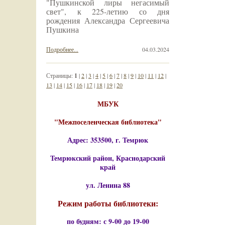
"Пушкинской лиры негасимый
свет", к 225-летию со дня
рождения Александра Сергеевича
Пушкина
Подробнее...
04.03.2024
Страницы:
1
|
2
|
3
|
4
|
5
|
6
|
7
|
8
|
9
|
10
|
11
|
12
|
13
|
14
|
15
|
16
|
17
|
18
|
19
|
20
МБУК
"Межпоселенческая библиотека"
Адрес: 353500, г. Темрюк
Темрюкский район, Краснодарский
край
ул. Ленина 88
Режим работы библиотеки:
по будням: с 9-00 до 19-00