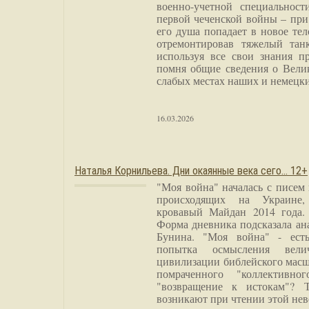
военно-учетной специальност
первой чеченской войны – при
его душа попадает в новое тел
отремонтировав тяжелый тан
используя все свои знания п
помня общие сведения о Вели
слабых местах наших и немецки
16.03.2026
Наталья Корнильева. Дни окаянные века сего… 12+
"Моя война" началась с писем
происходящих на Украине,
кровавый Майдан 2014 года. 
Форма дневника подсказала а
Бунина. "Моя война" - есть
попытка осмысления вели
цивилизации библейского масш
помраченного "коллективно
"возвращение к истокам"? 
возникают при чтении этой нев