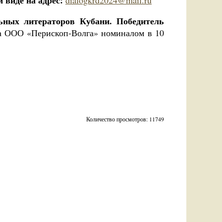
м виде на адрес:
dialogkrd2024@mail.ru
ьных литераторов Кубани. Победитель
ва ООО «Перископ-Волга» номиналом в 10
Количество просмотров: 11749