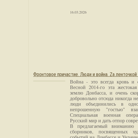
16.03.2026
Фронтовое причастие. Люди и война. Zа ленточкой
Война - это всегда кровь и 
Весной 2014-го эта жестока
землю Донбасса, и очень ско
добровольно отсюда никогда не
люди объединились в одно
непрошенную "гостью" вза
Специальная военная опера
Русский мир и дать отпор совр
В предлагаемый вниманию 
сборников, посвященных ху
событий на Донбассе и Украин