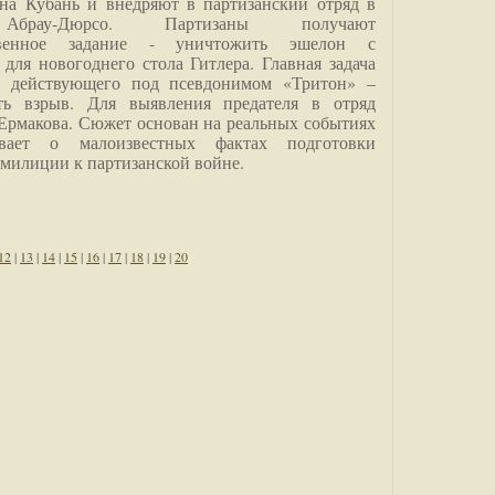
на Кубань и внедряют в партизанский отряд в
Абрау-Дюрсо. Партизаны получают
ственное задание - уничтожить эшелон с
для новогоднего стола Гитлера. Главная задача
о, действующего под псевдонимом «Тритон» –
ить взрыв. Для выявления предателя в отряд
Ермакова. Сюжет основан на реальных событиях
вает о малоизвестных фактах подготовки
 милиции к партизанской войне.
12
|
13
|
14
|
15
|
16
|
17
|
18
|
19
|
20