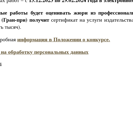
15.12.2023 по 29.02.2024 года в электронно
ых работ – с
ные работы будет оценивать жюри из профессионал
 (Гран-при) получит
сертификат на услуги издательст
ть тысяч).
информация в Положении о конкурсе.
дробная
 на обработку персональных данных
4