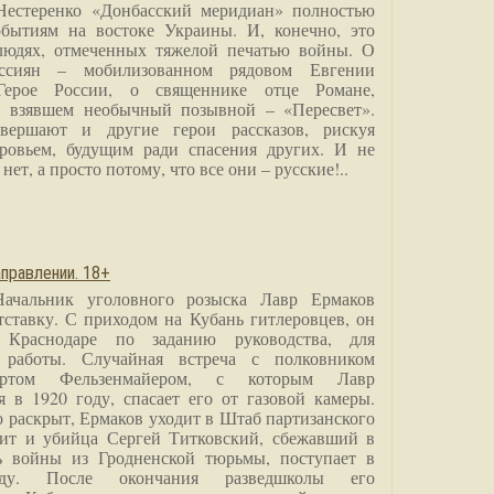
Нестеренко «Донбасский меридиан» полностью
бытиям на востоке Украины. И, конечно, это
людях, отмеченных тяжелой печатью войны. О
ссиян – мобилизованном рядовом Евгении
Герое России, о священнике отце Романе,
, взявшем необычный позывной – «Пересвет».
вершают и другие герои рассказов, рискуя
ровьем, будущим ради спасения других. И не
нет, а просто потому, что все они – русские!..
правлении. 18+
Начальник уголовного розыска Лавр Ермаков
тставку. С приходом на Кубань гитлеровцев, он
 Краснодаре по заданию руководства, для
 работы. Случайная встреча с полковником
ртом Фельзенмайером, с которым Лавр
я в 1920 году, спасает его от газовой камеры.
о раскрыт, Ермаков уходит в Штаб партизанского
дит и убийца Сергей Титковский, сбежавший в
ь войны из Гродненской тюрьмы, поступает в
анду. После окончания разведшколы его