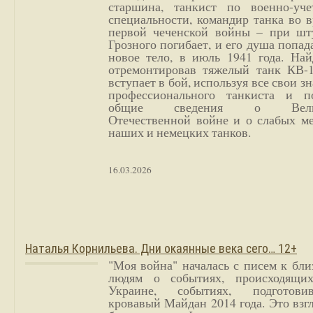
старшина, танкист по военно-уче
специальности, командир танка во 
первой чеченской войны – при шт
Грозного погибает, и его душа попад
новое тело, в июль 1941 года. Най
отремонтировав тяжелый танк КВ-1
вступает в бой, используя все свои з
профессионального танкиста и п
общие сведения о Вели
Отечественной войне и о слабых ме
наших и немецких танков.
16.03.2026
Наталья Корнильева. Дни окаянные века сего… 12+
"Моя война" началась с писем к бл
людям о событиях, происходящи
Украине, событиях, подготови
кровавый Майдан 2014 года. Это взг