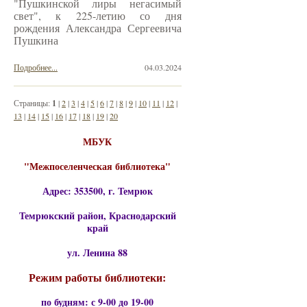
"Пушкинской лиры негасимый
свет", к 225-летию со дня
рождения Александра Сергеевича
Пушкина
Подробнее...
04.03.2024
Страницы:
1
|
2
|
3
|
4
|
5
|
6
|
7
|
8
|
9
|
10
|
11
|
12
|
13
|
14
|
15
|
16
|
17
|
18
|
19
|
20
МБУК
"Межпоселенческая библиотека"
Адрес: 353500, г. Темрюк
Темрюкский район, Краснодарский
край
ул. Ленина 88
Режим работы библиотеки:
по будням: с 9-00 до 19-00