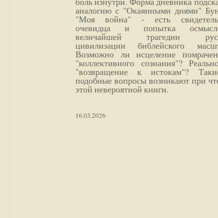
боль изнутри. Форма дневника подск
аналогию с "Окаянными днями" Бун
"Моя война" - есть свидетель
очевидца и попытка осмысл
величайшей трагедии русс
цивилизации библейского масшт
Возможно ли исцеление помрачен
"коллективного сознания"? Реальн
"возвращение к истокам"? Так
подобные вопросы возникают при чт
этой невероятной книги.
16.03.2026