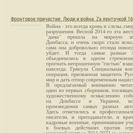
Фронтовое причастие. Люди и война. Zа ленточкой 1
Война - это всегда кровь и слезы, сме
разрушения. Весной 2014-го эта жес
"дама" пришла на мирную з
Донбасса, и очень скоро стало ясно
сама она добровольно отсюда никог
уйдет. И тогда самые разные 
объединились в одном стремлен
прогнать непрошенную "гостью" вза
навсегда. Грянула Специальная вое
операция, призванная защитить Рус
мир и дать отпор современным нацис
В предлагаемый вниманию читат
один из первых сборников, посвяще
художественному осмыслению соб
на Донбассе и Украине, во
произведения самых разных авто
Здесь отметились и профессионал
писатели, и преподаватели, и врач
кадровые военные, принимавшие уча
в боевых действиях против отр
киевской хунты в 2014-2023 гг. и зн