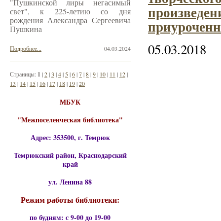
"Пушкинской лиры негасимый
произве
свет", к 225-летию со дня
рождения Александра Сергеевича
приуроченн
Пушкина
05.03.2018
Подробнее...
04.03.2024
Страницы:
1
|
2
|
3
|
4
|
5
|
6
|
7
|
8
|
9
|
10
|
11
|
12
|
13
|
14
|
15
|
16
|
17
|
18
|
19
|
20
МБУК
"Межпоселенческая библиотека"
Адрес: 353500, г. Темрюк
Темрюкский район, Краснодарский
край
ул. Ленина 88
Режим работы библиотеки:
по будням: с 9-00 до 19-00