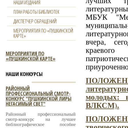
лучших т
НАШИ ИЗДАНИЯ
литературн
ПЛАН РАБОТЫ БИБЛИОТЕК
МБУК "Меж
ДИСПЕТЧЕР ОБРАЩЕНИЙ
муници
МЕРОПРИЯТИЯ ПО «ПУШКИНСКОЙ
литературн
КАРТЕ»
вчера, сег
краевого
МЕРОПРИЯТИЯ ПО
патриотиче
«ПУШКИНСКОЙ КАРТЕ»
приуроченно
НАШИ КОНКУРСЫ
ПОЛОЖЕНИЕ
литерату
РАЙОННЫЙ
ПРОФЕССИОНАЛЬНЫЙ СМОТР-
молодых: в
КОНКУРС "ПУШКИНСКОЙ ЛИРЫ
ВЛКСМ).
НЕГАСИМЫЙ СВЕТ"
Районный профессиональный
ПОЛОЖЕНИЕ
смотр-конкурс на лучшее
библиографическое пособие
творческог