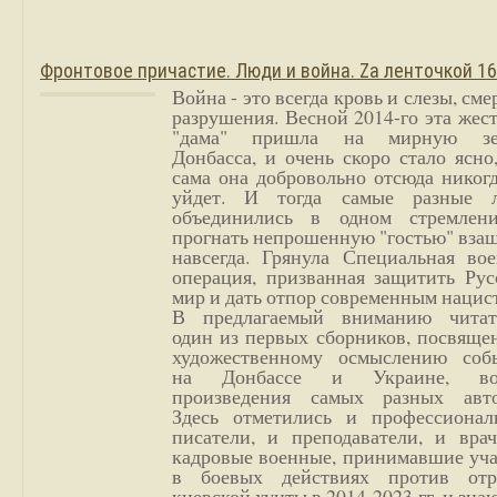
Фронтовое причастие. Люди и война. Zа ленточкой 1
Война - это всегда кровь и слезы, сме
разрушения. Весной 2014-го эта жес
"дама" пришла на мирную з
Донбасса, и очень скоро стало ясно
сама она добровольно отсюда никог
уйдет. И тогда самые разные 
объединились в одном стремлен
прогнать непрошенную "гостью" вза
навсегда. Грянула Специальная вое
операция, призванная защитить Рус
мир и дать отпор современным нацис
В предлагаемый вниманию читат
один из первых сборников, посвяще
художественному осмыслению соб
на Донбассе и Украине, во
произведения самых разных авто
Здесь отметились и профессионал
писатели, и преподаватели, и врач
кадровые военные, принимавшие уча
в боевых действиях против отр
киевской хунты в 2014-2023 гг. и зн