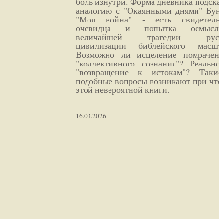
боль изнутри. Форма дневника подск
аналогию с "Окаянными днями" Бун
"Моя война" - есть свидетель
очевидца и попытка осмысл
величайшей трагедии русс
цивилизации библейского масшт
Возможно ли исцеление помрачен
"коллективного сознания"? Реальн
"возвращение к истокам"? Так
подобные вопросы возникают при чт
этой невероятной книги.
16.03.2026