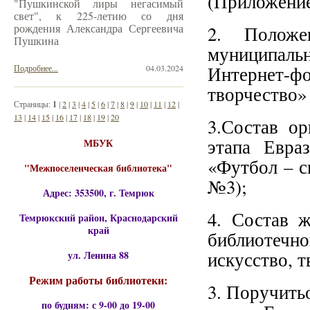
(Приложение
"Пушкинской лиры негасимый
свет", к 225-летию со дня
рождения Александра Сергеевича
2. Положе
Пушкина
муниципаль
Интернет-
Подробнее...
04.03.2024
творчество»
Страницы:
1
|
2
|
3
|
4
|
5
|
6
|
7
|
8
|
9
|
10
|
11
|
12
|
13
|
14
|
15
|
16
|
17
|
18
|
19
|
20
3.Состав ор
этапа Евра
МБУК
«Футбол – с
"Межпоселенческая библиотека"
№3);
Адрес: 353500, г. Темрюк
4. Состав 
Темрюкский район, Краснодарский
край
библиотечн
искусство, 
ул. Ленина 88
Режим работы библиотеки:
3. Поручить
по будням: с 9-00 до 19-00