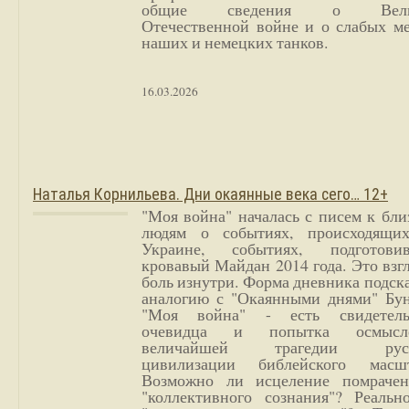
общие сведения о Вели
Отечественной войне и о слабых ме
наших и немецких танков.
16.03.2026
Наталья Корнильева. Дни окаянные века сего… 12+
"Моя война" началась с писем к бл
людям о событиях, происходящи
Украине, событиях, подготови
кровавый Майдан 2014 года. Это взг
боль изнутри. Форма дневника подск
аналогию с "Окаянными днями" Бун
"Моя война" - есть свидетель
очевидца и попытка осмысл
величайшей трагедии русс
цивилизации библейского масшт
Возможно ли исцеление помрачен
"коллективного сознания"? Реальн