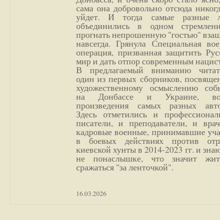
сама она добровольно отсюда никог
уйдет. И тогда самые разные 
объединились в одном стремлен
прогнать непрошенную "гостью" вза
навсегда. Грянула Специальная вое
операция, призванная защитить Рус
мир и дать отпор современным нацис
В предлагаемый вниманию читат
один из первых сборников, посвяще
художественному осмыслению соб
на Донбассе и Украине, во
произведения самых разных авто
Здесь отметились и профессионал
писатели, и преподаватели, и врач
кадровые военные, принимавшие уча
в боевых действиях против отр
киевской хунты в 2014-2023 гг. и зн
не понаслышке, что значит жи
сражаться "за ленточкой".
16.03.2026