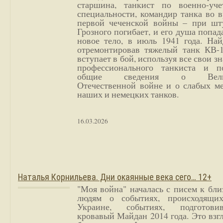
старшина, танкист по военно-уче
специальности, командир танка во 
первой чеченской войны – при шт
Грозного погибает, и его душа попад
новое тело, в июль 1941 года. Най
отремонтировав тяжелый танк КВ-1
вступает в бой, используя все свои з
профессионального танкиста и п
общие сведения о Вели
Отечественной войне и о слабых ме
наших и немецких танков.
16.03.2026
Наталья Корнильева. Дни окаянные века сего… 12+
"Моя война" началась с писем к бл
людям о событиях, происходящи
Украине, событиях, подготови
кровавый Майдан 2014 года. Это взг