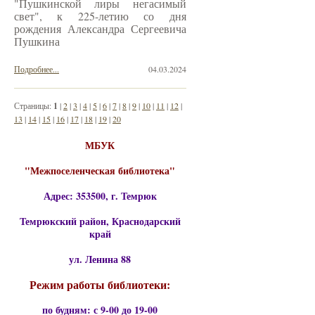
"Пушкинской лиры негасимый
свет", к 225-летию со дня
рождения Александра Сергеевича
Пушкина
Подробнее...
04.03.2024
Страницы:
1
|
2
|
3
|
4
|
5
|
6
|
7
|
8
|
9
|
10
|
11
|
12
|
13
|
14
|
15
|
16
|
17
|
18
|
19
|
20
МБУК
"Межпоселенческая библиотека"
Адрес: 353500, г. Темрюк
Темрюкский район, Краснодарский
край
ул. Ленина 88
Режим работы библиотеки:
по будням: с 9-00 до 19-00