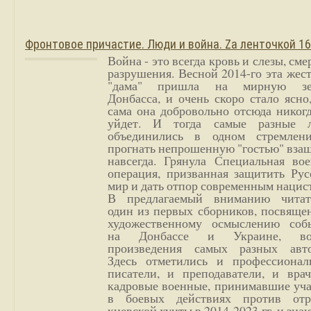
Фронтовое причастие. Люди и война. Zа ленточкой 1
Война - это всегда кровь и слезы, сме
разрушения. Весной 2014-го эта жес
"дама" пришла на мирную з
Донбасса, и очень скоро стало ясно
сама она добровольно отсюда никог
уйдет. И тогда самые разные 
объединились в одном стремлен
прогнать непрошенную "гостью" вза
навсегда. Грянула Специальная вое
операция, призванная защитить Рус
мир и дать отпор современным нацис
В предлагаемый вниманию читат
один из первых сборников, посвяще
художественному осмыслению соб
на Донбассе и Украине, во
произведения самых разных авто
Здесь отметились и профессионал
писатели, и преподаватели, и врач
кадровые военные, принимавшие уча
в боевых действиях против отр
киевской хунты в 2014-2023 гг. и зн