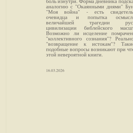
боль изнутри. Форма дневника подск
аналогию с "Окаянными днями" Бун
"Моя война" - есть свидетель
очевидца и попытка осмысл
величайшей трагедии русс
цивилизации библейского масшт
Возможно ли исцеление помрачен
"коллективного сознания"? Реальн
"возвращение к истокам"? Так
подобные вопросы возникают при чт
этой невероятной книги.
16.03.2026