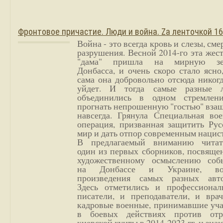
Фронтовое причастие. Люди и война. Zа ленточкой 1
Война - это всегда кровь и слезы, сме
разрушения. Весной 2014-го эта жес
"дама" пришла на мирную з
Донбасса, и очень скоро стало ясно
сама она добровольно отсюда никог
уйдет. И тогда самые разные 
объединились в одном стремлен
прогнать непрошенную "гостью" вза
навсегда. Грянула Специальная вое
операция, призванная защитить Рус
мир и дать отпор современным нацис
В предлагаемый вниманию читат
один из первых сборников, посвяще
художественному осмыслению соб
на Донбассе и Украине, во
произведения самых разных авто
Здесь отметились и профессионал
писатели, и преподаватели, и врач
кадровые военные, принимавшие уча
в боевых действиях против отр
киевской хунты в 2014-2023 гг. и зн