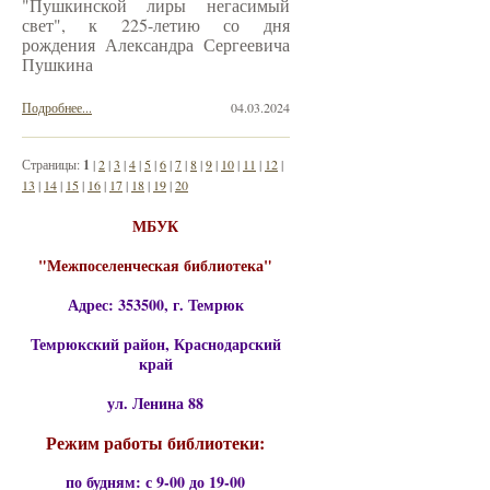
"Пушкинской лиры негасимый
свет", к 225-летию со дня
рождения Александра Сергеевича
Пушкина
Подробнее...
04.03.2024
Страницы:
1
|
2
|
3
|
4
|
5
|
6
|
7
|
8
|
9
|
10
|
11
|
12
|
13
|
14
|
15
|
16
|
17
|
18
|
19
|
20
МБУК
"Межпоселенческая библиотека"
Адрес: 353500, г. Темрюк
Темрюкский район, Краснодарский
край
ул. Ленина 88
Режим работы библиотеки:
по будням: с 9-00 до 19-00