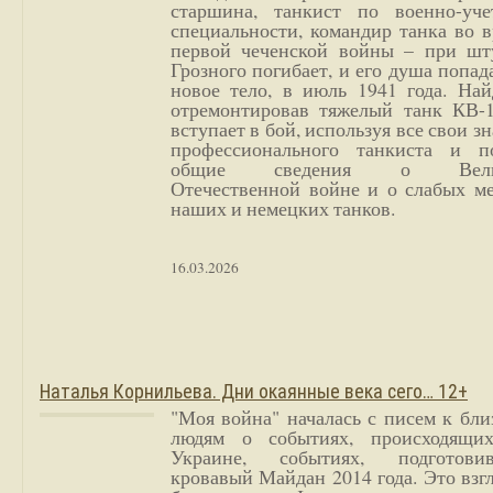
старшина, танкист по военно-уче
специальности, командир танка во 
первой чеченской войны – при шт
Грозного погибает, и его душа попад
новое тело, в июль 1941 года. Най
отремонтировав тяжелый танк КВ-1
вступает в бой, используя все свои з
профессионального танкиста и п
общие сведения о Вели
Отечественной войне и о слабых ме
наших и немецких танков.
16.03.2026
Наталья Корнильева. Дни окаянные века сего… 12+
"Моя война" началась с писем к бл
людям о событиях, происходящи
Украине, событиях, подготови
кровавый Майдан 2014 года. Это взг