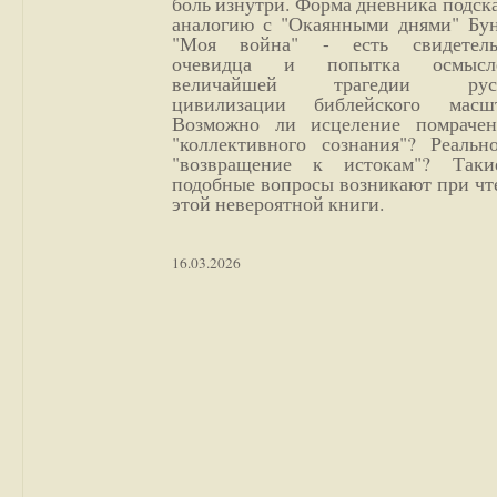
боль изнутри. Форма дневника подск
аналогию с "Окаянными днями" Бун
"Моя война" - есть свидетель
очевидца и попытка осмысл
величайшей трагедии русс
цивилизации библейского масшт
Возможно ли исцеление помрачен
"коллективного сознания"? Реальн
"возвращение к истокам"? Так
подобные вопросы возникают при чт
этой невероятной книги.
16.03.2026