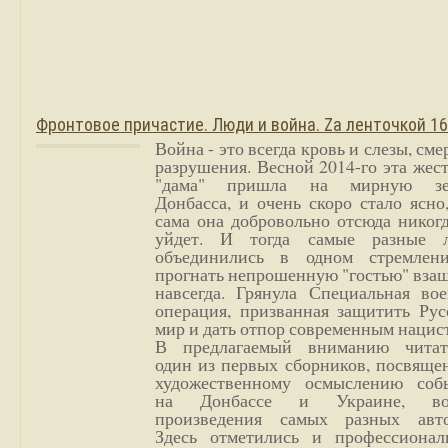
Фронтовое причастие. Люди и война. Zа ленточкой 1
Война - это всегда кровь и слезы, сме
разрушения. Весной 2014-го эта жес
"дама" пришла на мирную з
Донбасса, и очень скоро стало ясно
сама она добровольно отсюда никог
уйдет. И тогда самые разные 
объединились в одном стремлен
прогнать непрошенную "гостью" вза
навсегда. Грянула Специальная вое
операция, призванная защитить Рус
мир и дать отпор современным нацис
В предлагаемый вниманию читат
один из первых сборников, посвяще
художественному осмыслению соб
на Донбассе и Украине, во
произведения самых разных авто
Здесь отметились и профессионал