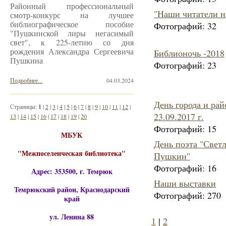
Районный профессиональный
"Наши читатели н
смотр-конкурс на лучшее
библиографическое пособие
Фотографий:
32
"Пушкинской лиры негасимый
свет", к 225-летию со дня
рождения Александра Сергеевича
Библионочь -2018
Пушкина
Фотографий:
23
Подробнее...
04.03.2024
День города и рай
Страницы:
1
|
2
|
3
|
4
|
5
|
6
|
7
|
8
|
9
|
10
|
11
|
12
|
23.09.2017 г.
13
|
14
|
15
|
16
|
17
|
18
|
19
|
20
Фотографий:
15
МБУК
День поэта "Светл
"Межпоселенческая библиотека"
Пушкин"
Фотографий:
16
Адрес: 353500, г. Темрюк
Наши выставки
Темрюкский район, Краснодарский
Фотографий:
270
край
ул. Ленина 88
1
|
2