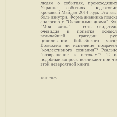
людям о событиях, происходящи
Украине, событиях, подготови
кровавый Майдан 2014 года. Это взг
боль изнутри. Форма дневника подск
аналогию с "Окаянными днями" Бун
"Моя война" - есть свидетель
очевидца и попытка осмысл
величайшей трагедии русс
цивилизации библейского масшт
Возможно ли исцеление помрачен
"коллективного сознания"? Реальн
"возвращение к истокам"? Так
подобные вопросы возникают при чт
этой невероятной книги.
16.03.2026