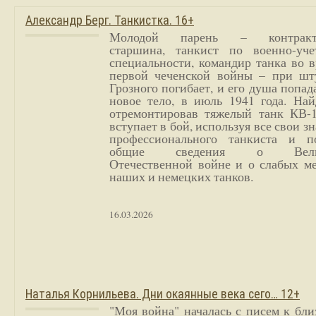
Александр Берг. Танкистка. 16+
Молодой парень – контракт
старшина, танкист по военно-уче
специальности, командир танка во 
первой чеченской войны – при шт
Грозного погибает, и его душа попад
новое тело, в июль 1941 года. Най
отремонтировав тяжелый танк КВ-1
вступает в бой, используя все свои з
профессионального танкиста и п
общие сведения о Вели
Отечественной войне и о слабых ме
наших и немецких танков.
16.03.2026
Наталья Корнильева. Дни окаянные века сего… 12+
"Моя война" началась с писем к бл